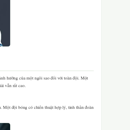
nh hưởng của một ngôi sao đối với toàn đội. Một
ải vẫn rất cao.
Một đội bóng có chiến thuật hợp lý, tinh thần đoàn