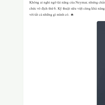
Không ai nghi ngờ tài năng của Neymar, nhưng chấn t
chức vô địch thứ 6. Kỹ thuật siêu việt cùng khả năng
với tất cả những gì mình có. 🔥