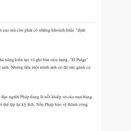
ỉnh cao mà còn phải có những khoảnh khắc "định
hả năng kiến tạo và ghi bàn siêu hạng, "El Pulga"
về anh. Nhưng liệu một mình anh có đủ sức gánh cả
n đạo người Pháp đang là nỗi khiếp sợ của mọi hàng
 thể lặp lại kỳ tích. Nếu Pháp bảo vệ thành công