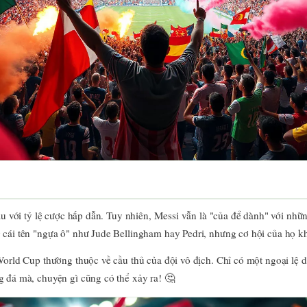
đầu với tỷ lệ cược hấp dẫn. Tuy nhiên, Messi vẫn là "của để dành" với nh
g cái tên "ngựa ô" như Jude Bellingham hay Pedri, nhưng cơ hội của họ
World Cup thường thuộc về cầu thủ của đội vô địch. Chỉ có một ngoại lệ 
g đá mà, chuyện gì cũng có thể xảy ra! 🤔