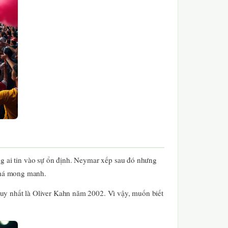
ững ai tin vào sự ổn định. Neymar xếp sau đó nhưng
 khá mong manh.
duy nhất là Oliver Kahn năm 2002. Vì vậy, muốn biết