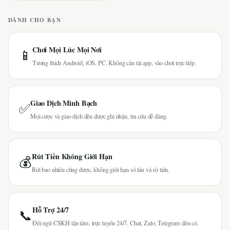
DÀNH CHO BẠN
Chơi Mọi Lúc Mọi Nơi
📱
Tương thích Android, iOS, PC. Không cần tải app, vào chơi trực tiếp.
Giao Dịch Minh Bạch
✅
Mọi cược và giao dịch đều được ghi nhận, tra cứu dễ dàng.
Rút Tiền Không Giới Hạn
💰
Rút bao nhiêu cũng được, không giới hạn số lần và số tiền.
Hỗ Trợ 24/7
📞
Đội ngũ CSKH tận tâm, trực tuyến 24/7. Chat, Zalo, Telegram đều có.