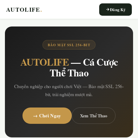
AUTOLIFE
.
Đăng Ký
BẢO MẬT SSL 256-BIT
AUTOLIFE
— Cá Cược
Thể Thao
Chuyên nghiệp cho người chơi Việt — Bảo mật SSL 256-
bit, trải nghiệm mượt mà.
→ Chơi Ngay
Xem Thể Thao