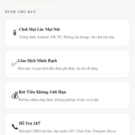
DÀNH CHO BẠN
Chơi Mọi Lúc Mọi Nơi
📱
Tương thích Android, iOS, PC. Không cần tải app, vào chơi trực tiếp.
Giao Dịch Minh Bạch
✅
Mọi cược và giao dịch đều được ghi nhận, tra cứu dễ dàng.
Rút Tiền Không Giới Hạn
💰
Rút bao nhiêu cũng được, không giới hạn số lần và số tiền.
Hỗ Trợ 24/7
📞
Đội ngũ CSKH tận tâm, trực tuyến 24/7. Chat, Zalo, Telegram đều có.