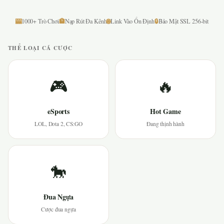
🎰
🏦
🌐
🔒
1000+ Trò Chơi
Nạp Rút Đa Kênh
Link Vào Ổn Định
Bảo Mật SSL 256-bit
THỂ LOẠI CÁ CƯỢC
🎮
🔥
eSports
Hot Game
LOL, Dota 2, CS:GO
Đang thịnh hành
🐎
Đua Ngựa
Cược đua ngựa