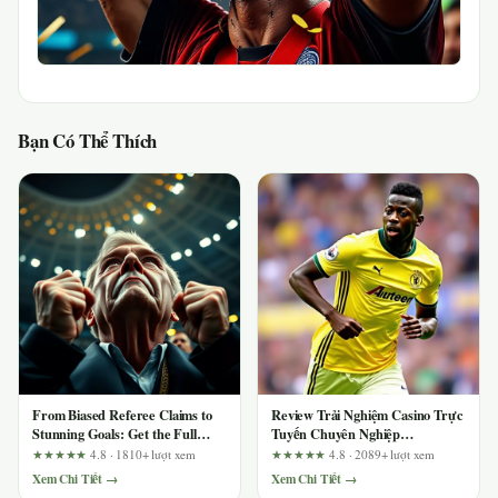
Bạn Có Thể Thích
From Biased Referee Claims to
Review Trải Nghiệm Casino Trực
Stunning Goals: Get the Full
Tuyến Chuyên Nghiệp
Post-World Cup Experience at
rr88ml.com: Sân Chơi Của
★★★★★
4.8 · 1810+ lượt xem
★★★★★
4.8 · 2089+ lượt xem
LX88
Những Tay Chơi Thực Thụ
Xem Chi Tiết →
Xem Chi Tiết →