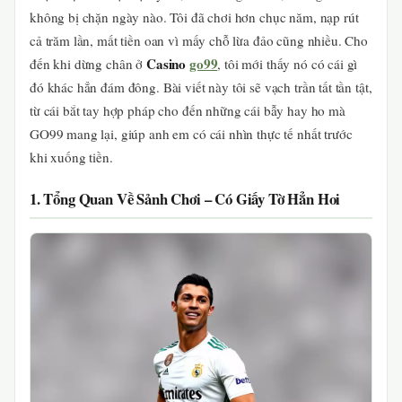
không bị chặn ngày nào. Tôi đã chơi hơn chục năm, nạp rút
cả trăm lần, mất tiền oan vì mấy chỗ lừa đảo cũng nhiều. Cho
Casino
go99
đến khi dừng chân ở
, tôi mới thấy nó có cái gì
đó khác hẳn đám đông. Bài viết này tôi sẽ vạch trần tất tần tật,
từ cái bắt tay hợp pháp cho đến những cái bẫy hay ho mà
GO99 mang lại, giúp anh em có cái nhìn thực tế nhất trước
khi xuống tiền.
1. Tổng Quan Về Sảnh Chơi – Có Giấy Tờ Hẳn Hoi