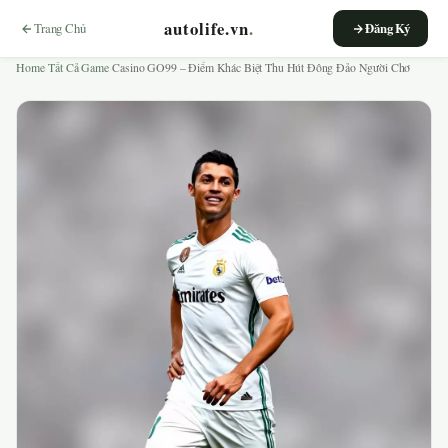
autolife.vn
.
Trang Chủ
Đăng Ký
Home
›
Tất Cả Game
›
Casino GO99 – Điểm Khác Biệt Thu Hút Đông Đảo Người Chơ