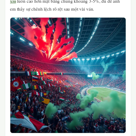
xỉu
luôn cao hơn mặt bằng chung khoảng 3-5%, đủ để anh
em thấy sự chênh lệch rõ rệt sau một vài ván.