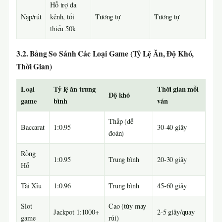
Hỗ trợ đa
Nạp/rút
kênh, tối
Tương tự
Tương tự
thiểu 50k
3.2. Bảng So Sánh Các Loại Game (Tỷ Lệ Ăn, Độ Khó,
Thời Gian)
Loại
Tỷ lệ ăn trung
Thời gian mỗi
Độ khó
game
bình
ván
Thấp (dễ
Baccarat
1:0.95
30-40 giây
đoán)
Rồng
1:0.95
Trung bình
20-30 giây
Hổ
Tài Xỉu
1:0.96
Trung bình
45-60 giây
Slot
Cao (tùy may
Jackpot 1:1000+
2-5 giây/quay
game
rủi)