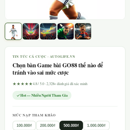
TIN TỨC CÁ CƯỢC · AUTOLIFE.VN
Chọn bàn Game bài GO88 thế nào để
tránh vào sai mức cược
★★★★★
4.8 / 5.0 · 2,328+ đánh giá đã xác minh
Hot — Nhiều Người Tham Gia
MỨC NẠP THAM KHẢO
100.000₫
200.000₫
500.000₫
1.000.000₫