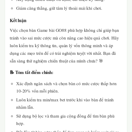
Giảm căng thẳng, giữ tâm lý thoải mái khi chơi.
Kết luận
Việc chọn bàn Game bài GO88 phù hợp không chỉ giúp bạn
tránh vào sai mức cược mà còn nâng cao hiệu quả chơi. Hãy
luôn kiểm tra kỹ thông tin, quản lý vốn thông minh và áp
dụng các mẹo trên để có trải nghiệm tuyệt vời nhất. Bạn đã
sẵn sàng thử nghiệm chiến thuật của mình chưa? 🎯
📝 Tóm tắt điểm chính:
Xác định ngân sách và chọn bàn có mức cược thấp hơn
10-20% vốn mỗi phiên.
Luôn kiểm tra min/max bet trước khi vào bàn để tránh
nhầm lẫn.
Sử dụng bộ lọc và tham gia cộng đồng để tìm bàn phù
hợp.