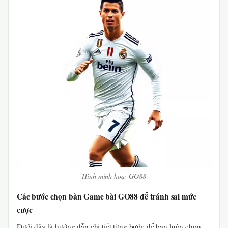
Hình minh hoạ: GO88
Các bước chọn bàn Game bài GO88 để tránh sai mức
cược
Dưới đây là hướng dẫn chi tiết từng bước để bạn luôn chọn