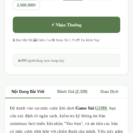
2.000.000₫
⚡ Nhận Thưởng
🔒 Bảo Mật SSL
🎰 Odds Cao
🔄 Hoàn Trả 1.5%
💳 Đa Kênh Nạp
193
🔥
người đang xem trang này
Nội Dung Bài Viết
Đánh Giá (2,328)
Giao Dịch
Game bài
GO88
Để tránh vào sai mức cược khi chơi
, bạn
cần xác định rõ ngân sách, kiểm tra kỹ thông tin bàn
(min/max bet) trước khi nhấn "Vào bàn", và ưu tiên các bàn
có mức cược phù hợp với chiến thuật của mình. Việc này giúp