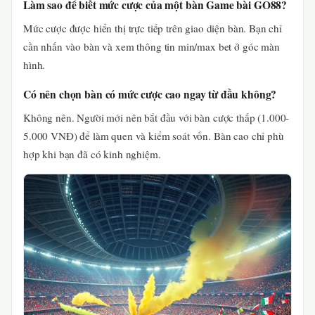
Làm sao để biết mức cược của một bàn Game bài GO88?
Mức cược được hiển thị trực tiếp trên giao diện bàn. Bạn chỉ
cần nhấn vào bàn và xem thông tin min/max bet ở góc màn
hình.
Có nên chọn bàn có mức cược cao ngay từ đầu không?
Không nên. Người mới nên bắt đầu với bàn cược thấp (1.000-
5.000 VNĐ) để làm quen và kiểm soát vốn. Bàn cao chỉ phù
hợp khi bạn đã có kinh nghiệm.