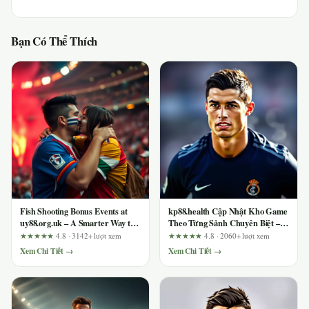
Bạn Có Thể Thích
Fish Shooting Bonus Events at
kp88.health Cập Nhật Kho Game
uy88.org.uk – A Smarter Way to
Theo Từng Sảnh Chuyên Biệt –
Evaluate the Deals
Trải Nghiệm Cá Cược Đỉnh Cao
★★★★★
4.8 · 3142+ lượt xem
★★★★★
4.8 · 2060+ lượt xem
Xem Chi Tiết →
Xem Chi Tiết →