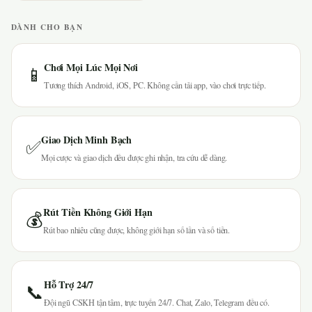
DÀNH CHO BẠN
Chơi Mọi Lúc Mọi Nơi
📱
Tương thích Android, iOS, PC. Không cần tải app, vào chơi trực tiếp.
Giao Dịch Minh Bạch
✅
Mọi cược và giao dịch đều được ghi nhận, tra cứu dễ dàng.
Rút Tiền Không Giới Hạn
💰
Rút bao nhiêu cũng được, không giới hạn số lần và số tiền.
Hỗ Trợ 24/7
📞
Đội ngũ CSKH tận tâm, trực tuyến 24/7. Chat, Zalo, Telegram đều có.