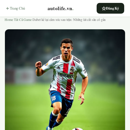
autolife.vn
.
Trang Chủ
Đăng Ký
Home
›
Tất Cả Game
›
Dabet kể lại cảm xúc sau trận: Những lát cắt sân cỏ gần