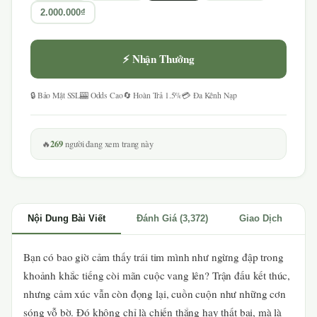
2.000.000₫
⚡ Nhận Thưởng
🔒 Bảo Mật SSL
🎰 Odds Cao
🔄 Hoàn Trả 1.5%
💳 Đa Kênh Nạp
269
🔥
người đang xem trang này
Nội Dung Bài Viết
Đánh Giá (3,372)
Giao Dịch
Bạn có bao giờ cảm thấy trái tim mình như ngừng đập trong
khoảnh khắc tiếng còi mãn cuộc vang lên? Trận đấu kết thúc,
nhưng cảm xúc vẫn còn đọng lại, cuồn cuộn như những cơn
sóng vỗ bờ. Đó không chỉ là chiến thắng hay thất bại, mà là