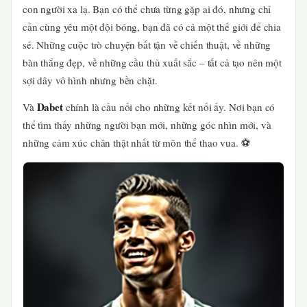
con người xa lạ. Bạn có thể chưa từng gặp ai đó, nhưng chỉ
cần cùng yêu một đội bóng, bạn đã có cả một thế giới để chia
sẻ. Những cuộc trò chuyện bất tận về chiến thuật, về những
bàn thắng đẹp, về những cầu thủ xuất sắc – tất cả tạo nên một
sợi dây vô hình nhưng bền chặt.
Dabet
Và
chính là cầu nối cho những kết nối ấy. Nơi bạn có
thể tìm thấy những người bạn mới, những góc nhìn mới, và
những cảm xúc chân thật nhất từ môn thể thao vua. ⚽