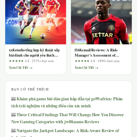
xx8.studio tổng hợp kỹ thuật xếp
f168.email Reviews: A Risk-
bài dành cho người yêu thích
Manager’s Assessment of
Mậu Binh
Advanced Fish Arcade Features
★★★★★
4.8 · 2535+ lượt xem
★★★★★
4.8 · 1890+ lượt xem
Xem Chi Tiết →
Xem Chi Tiết →
BẠN CÓ THỂ THÍCH
Khám phá game bài dân gian hấp dẫn tại go99.africa: Phân
🎰
tích trải nghiệm và những điều cần xác minh
Three Critical Findings That Will Change How You Discover
🎰
New Gaming Categories with jw88.name Reviews
Navigate the Jackpot Landscape: A Risk-Aware Review of
🎰