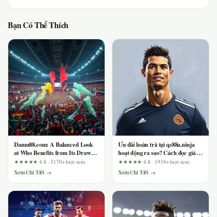
Bạn Có Thể Thích
Damu88.com: A Balanced Look
Ưu đãi hoàn trả tại qs88a.ninja
at Who Benefits from Its Draw
hoạt động ra sao? Cách đọc giá trị
Results and Statistics
thực trước khi nhận
★★★★★
4.8 · 3170+ lượt xem
★★★★★
4.8 · 1934+ lượt xem
Xem Chi Tiết →
Xem Chi Tiết →