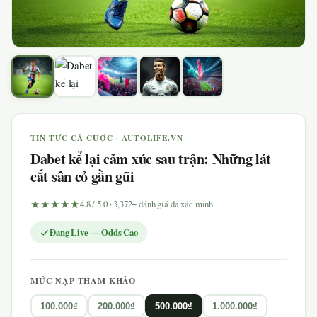
TIN TỨC CÁ CƯỢC · AUTOLIFE.VN
Dabet kể lại cảm xúc sau trận: Những lát
cắt sân cỏ gần gũi
★★★★★
4.8 / 5.0 · 3,372+ đánh giá đã xác minh
Đang Live — Odds Cao
MỨC NẠP THAM KHẢO
100.000₫
200.000₫
500.000₫
1.000.000₫