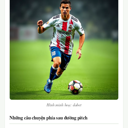
Hình minh hoạ: dabet
Những câu chuyện phía sau đường pitch