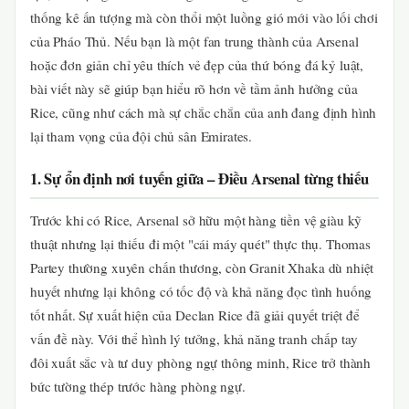
thống kê ấn tượng mà còn thổi một luồng gió mới vào lối chơi
của Pháo Thủ. Nếu bạn là một fan trung thành của Arsenal
hoặc đơn giản chỉ yêu thích vẻ đẹp của thứ bóng đá kỷ luật,
bài viết này sẽ giúp bạn hiểu rõ hơn về tầm ảnh hưởng của
Rice, cũng như cách mà sự chắc chắn của anh đang định hình
lại tham vọng của đội chủ sân Emirates.
1. Sự ổn định nơi tuyến giữa – Điều Arsenal từng thiếu
Trước khi có Rice, Arsenal sở hữu một hàng tiền vệ giàu kỹ
thuật nhưng lại thiếu đi một "cái máy quét" thực thụ. Thomas
Partey thường xuyên chấn thương, còn Granit Xhaka dù nhiệt
huyết nhưng lại không có tốc độ và khả năng đọc tình huống
tốt nhất. Sự xuất hiện của Declan Rice đã giải quyết triệt để
vấn đề này. Với thể hình lý tưởng, khả năng tranh chấp tay
đôi xuất sắc và tư duy phòng ngự thông minh, Rice trở thành
bức tường thép trước hàng phòng ngự.