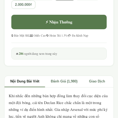
2.000.000₫
⚡ Nhận Thưởng
🔒 Bảo Mật SSL
🎰 Odds Cao
🔄 Hoàn Trả 1.5%
💳 Đa Kênh Nạp
286
🔥
người đang xem trang này
Nội Dung Bài Viết
Đánh Giá (1,980)
Giao Dịch
Khi nhắc đến những bản hợp đồng làm thay đổi cục diện của
một đội bóng, cái tên Declan Rice chắc chắn là một trong
những ví dụ điển hình nhất. Gia nhập Arsenal với mức phí kỷ
lục, tiền vệ người Anh không chỉ mang về những con số