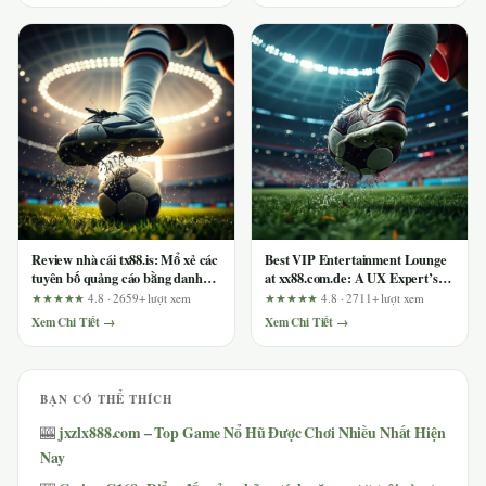
Review nhà cái tx88.is: Mổ xẻ các
Best VIP Entertainment Lounge
tuyên bố quảng cáo bằng danh
at xx88.com.de: A UX Expert’s
sách tiêu chí cần xác minh
Review of Transparency, Speed,
★★★★★
4.8 · 2659+ lượt xem
★★★★★
4.8 · 2711+ lượt xem
and Support
Xem Chi Tiết →
Xem Chi Tiết →
BẠN CÓ THỂ THÍCH
jxzlx888.com – Top Game Nổ Hũ Được Chơi Nhiều Nhất Hiện
🎰
Nay