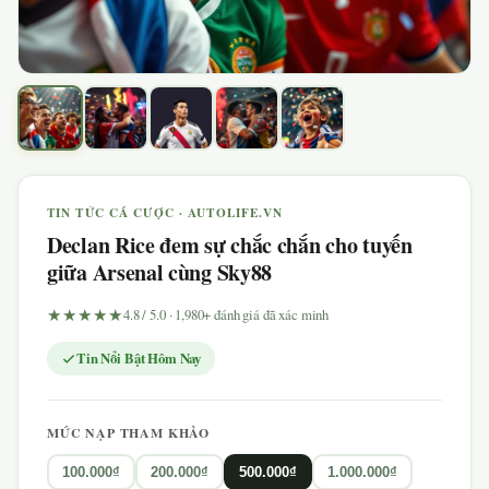
TIN TỨC CÁ CƯỢC · AUTOLIFE.VN
Declan Rice đem sự chắc chắn cho tuyến
giữa Arsenal cùng Sky88
★★★★★
4.8 / 5.0 · 1,980+ đánh giá đã xác minh
Tin Nổi Bật Hôm Nay
MỨC NẠP THAM KHẢO
100.000₫
200.000₫
500.000₫
1.000.000₫