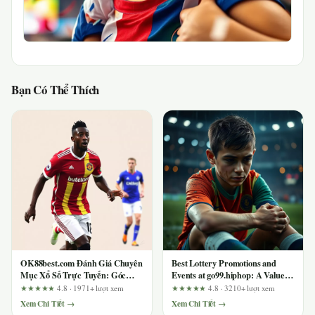
Bạn Có Thể Thích
OK88best.com Đánh Giá Chuyên
Best Lottery Promotions and
Mục Xổ Số Trực Tuyến: Góc
Events at go99.hiphop: A Value-
Nhìn Từ Người Chơi Lâu Năm
Focused Analysis for Savvy
★★★★★
4.8 · 1971+ lượt xem
★★★★★
4.8 · 3210+ lượt xem
Players
Xem Chi Tiết →
Xem Chi Tiết →