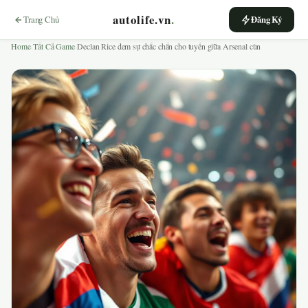
autolife.vn
.
Trang Chủ
Đăng Ký
Home
›
Tất Cả Game
›
Declan Rice đem sự chắc chắn cho tuyến giữa Arsenal cùn