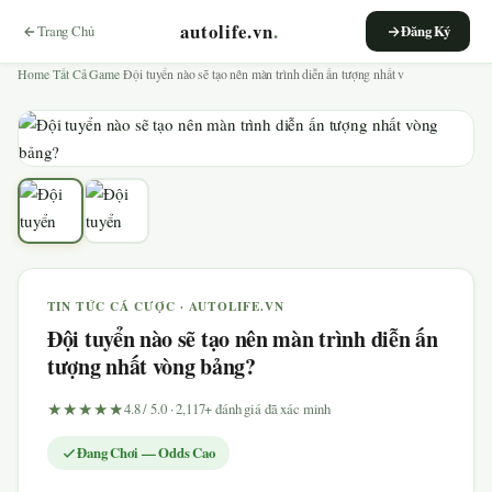
autolife.vn
.
Trang Chủ
Đăng Ký
Home
›
Tất Cả Game
›
Đội tuyển nào sẽ tạo nên màn trình diễn ấn tượng nhất v
TIN TỨC CÁ CƯỢC · AUTOLIFE.VN
Đội tuyển nào sẽ tạo nên màn trình diễn ấn
tượng nhất vòng bảng?
★★★★★
4.8 / 5.0 · 2,117+ đánh giá đã xác minh
Đang Chơi — Odds Cao