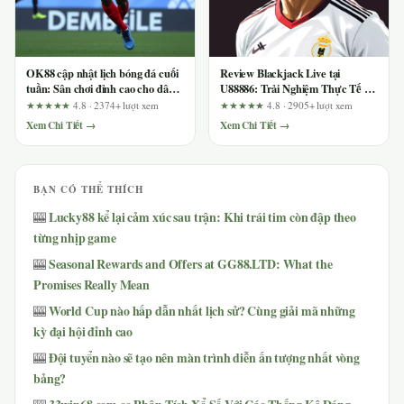
OK88 cập nhật lịch bóng đá cuối
Review Blackjack Live tại
tuần: Sân chơi đỉnh cao cho dân
U88886: Trải Nghiệm Thực Tế Có
cá độ
Thực Sự “Chân Thực” Như Lời
★★★★★
4.8 · 2374+ lượt xem
★★★★★
4.8 · 2905+ lượt xem
Đồn?
Xem Chi Tiết →
Xem Chi Tiết →
BẠN CÓ THỂ THÍCH
Lucky88 kể lại cảm xúc sau trận: Khi trái tim còn đập theo
🎰
từng nhịp game
Seasonal Rewards and Offers at GG88.LTD: What the
🎰
Promises Really Mean
World Cup nào hấp dẫn nhất lịch sử? Cùng giải mã những
🎰
kỳ đại hội đỉnh cao
Đội tuyển nào sẽ tạo nên màn trình diễn ấn tượng nhất vòng
🎰
bảng?