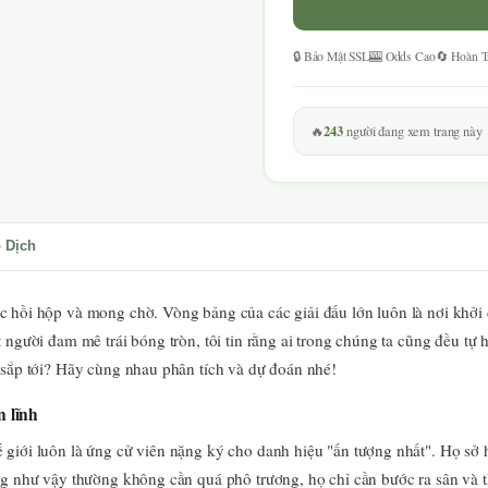
🔒 Bảo Mật SSL
🎰 Odds Cao
🔄 Hoàn T
243
🔥
người đang xem trang này
 Dịch
c hồi hộp và mong chờ. Vòng bảng của các giải đấu lớn luôn là nơi khở
 người đam mê trái bóng tròn, tôi tin rằng ai trong chúng ta cũng đều tự h
 sắp tới? Hãy cùng nhau phân tích và dự đoán nhé!
 lĩnh
 giới luôn là ứng cử viên nặng ký cho danh hiệu "ấn tượng nhất". Họ sở 
óng như vậy thường không cần quá phô trương, họ chỉ cần bước ra sân và