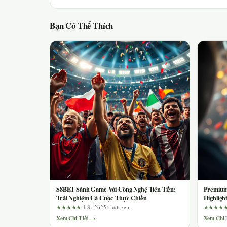
Bạn Có Thể Thích
S8BET Sảnh Game Với Công Nghệ Tiên Tiến:
Premium
Trải Nghiệm Cá Cược Thực Chiến
Highligh
Verificat
★★★★★
4.8 · 2625+ lượt xem
★★★★
Xem Chi Tiết →
Xem Chi 