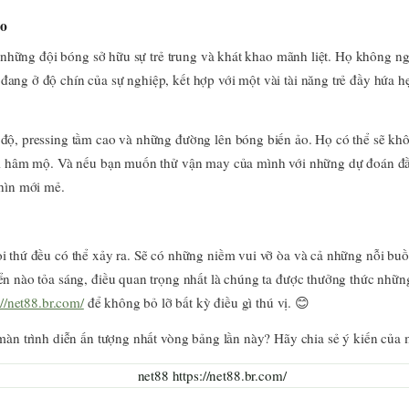
ao
o những đội bóng sở hữu sự trẻ trung và khát khao mãnh liệt. Họ không ng
ng ở độ chín của sự nghiệp, kết hợp với một vài tài năng trẻ đầy hứa h
độ, pressing tầm cao và những đường lên bóng biến ảo. Họ có thể sẽ kh
ời hâm mộ. Và nếu bạn muốn thử vận may của mình với những dự đoán đầy
nhìn mới mẻ.
 thứ đều có thể xảy ra. Sẽ có những niềm vui vỡ òa và cả những nỗi buồn
n nào tỏa sáng, điều quan trọng nhất là chúng ta được thưởng thức những
://net88.br.com/
để không bỏ lỡ bất kỳ điều gì thú vị. 😊
màn trình diễn ấn tượng nhất vòng bảng lần này? Hãy chia sẻ ý kiến của 