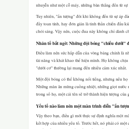
nhuyễn như một cỗ máy, những bàn thắng đến từ sự đẳ
Tuy nhiên, "ấn tượng" đôi khi không đến từ sự áp đ
đầy toan tính, hay đơn giản là tinh thần chiến đấu
chói sáng. Vậy nên, cuộc đua này không chỉ dành 
Nhân tố bất ngờ: Những đội bóng "chiếu dưới" 
Điều làm nên sức hấp dẫn của vòng bảng chính là nh
tài năng và khát khao thể hiện mình. Họ không chịu á
"dưới cơ" thường lại mang đến nhiều cảm xúc nhất.
Một đội bóng có thể không nổi tiếng, nhưng nếu họ c
Những màn ăn mừng cuồng nhiệt, những giọt nước mắ
trong số họ, một cái tên sẽ trở thành hiện tượng của g
Yếu tố nào làm nên một màn trình diễn "ấn tượ
Vậy theo bạn, điều gì mới thực sự định nghĩa một màn
kết hợp của nhiều yếu tố. Trước hết, nó phải có một 