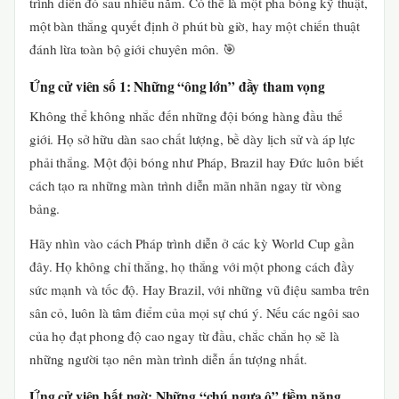
trình diễn đó sau nhiều năm. Có thể là một pha bóng kỹ thuật,
một bàn thắng quyết định ở phút bù giờ, hay một chiến thuật
đánh lừa toàn bộ giới chuyên môn. 🎯
Ứng cử viên số 1: Những “ông lớn” đầy tham vọng
Không thể không nhắc đến những đội bóng hàng đầu thế
giới. Họ sở hữu dàn sao chất lượng, bề dày lịch sử và áp lực
phải thắng. Một đội bóng như Pháp, Brazil hay Đức luôn biết
cách tạo ra những màn trình diễn mãn nhãn ngay từ vòng
bảng.
Hãy nhìn vào cách Pháp trình diễn ở các kỳ World Cup gần
đây. Họ không chỉ thắng, họ thắng với một phong cách đầy
sức mạnh và tốc độ. Hay Brazil, với những vũ điệu samba trên
sân cỏ, luôn là tâm điểm của mọi sự chú ý. Nếu các ngôi sao
của họ đạt phong độ cao ngay từ đầu, chắc chắn họ sẽ là
những người tạo nên màn trình diễn ấn tượng nhất.
Ứng cử viên bất ngờ: Những “chú ngựa ô” tiềm năng