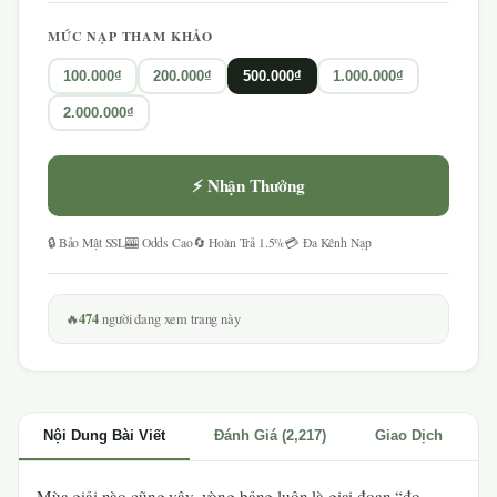
MỨC NẠP THAM KHẢO
100.000₫
200.000₫
500.000₫
1.000.000₫
2.000.000₫
⚡ Nhận Thưởng
🔒 Bảo Mật SSL
🎰 Odds Cao
🔄 Hoàn Trả 1.5%
💳 Đa Kênh Nạp
474
🔥
người đang xem trang này
Nội Dung Bài Viết
Đánh Giá (2,217)
Giao Dịch
Mùa giải nào cũng vậy, vòng bảng luôn là giai đoạn “đo