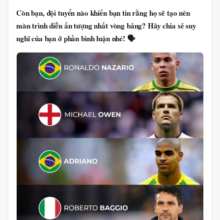
Còn bạn, đội tuyển nào khiến bạn tin rằng họ sẽ tạo nên
màn trình diễn ấn tượng nhất vòng bảng? Hãy chia sẻ suy
nghĩ của bạn ở phần bình luận nhé! 🗣️