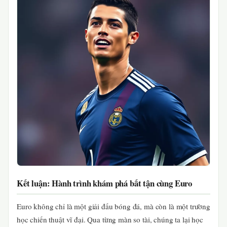
Kết luận: Hành trình khám phá bất tận cùng Euro
Euro không chỉ là một giải đấu bóng đá, mà còn là một trường
học chiến thuật vĩ đại. Qua từng màn so tài, chúng ta lại học