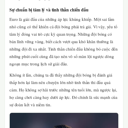
Sự chuẩn bị tâm lý và tinh thần chiến đấu
Euro là giải đấu của những áp lực khủng khiếp. Một sai lầm
nhỏ cũng có thể khiến cả đội bóng phải trả giá. Vì vậy, yếu tố
tâm lý đóng vai trò cực kỳ quan trọng. Những đội bóng có
bản lĩnh vững vàng, biết cách vượt qua khó khăn thường là
những đội đi xa nhất. Tinh thần chiến đấu không bỏ cuộc đến
những phút cuối cùng đã tạo nên vô số màn lội ngược dòng
ngoạn mục trong lịch sử giải đấu.
Không ít lần, chúng ta đã thấy những đội bóng bị đánh giá
thấp hơn lại làm nên chuyện lớn nhờ tinh thần thi đấu quả
cảm. Họ không sợ hãi trước những tên tuổi lớn, mà ngược lại,
họ càng chơi càng hay dưới áp lực. Đó chính là sức mạnh của
sự đoàn kết và niềm tin.