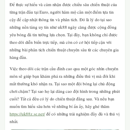
Để thực sự hiểu và cảm nhận được chiều sâu chiến thuật của
từng trận đấu tại Euro, người hâm mộ cần một điểm tựa tin
cậy để cập nhật thông tin và phân tích. Đó là lý do tại sao
những nền tảng uy tín như uk88 ngày càng được cộng đồng
yêu bóng đá tin tưởng lựa chọn. Tại đây, bạn không chỉ được
theo dõi diễn biến trực tiếp, mà còn có cơ hội tiếp cận với
những bài phân tích chiến thuật chuyên sâu từ các chuyên gia
hàng đầu.
Việc theo dõi các trận cầu đỉnh cao qua một góc nhìn chuyên
môn sẽ giúp bạn khám phá ra những điều thú vị mà đôi khi
mắt thường khó nhận ra. Tại sao một đội bóng lại chủ động
chơi chậm? Tại sao họ lại dâng cao đội hình trong những phút
cuối? Tất cả đều có lý do chiến thuật đằng sau. Và nếu bạn
muốn tìm hiểu sâu hơn về những bí ẩn ấy, hãy ghé thăm
https://uk88z.se.net/
để có những trải nghiệm đầy đủ và thú vị
nhất.