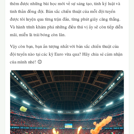
thêm được những bài học mới về sự sáng tạo, tính kỷ luật và
tinh thần đồng đội. Bản sắc chiến thuật của mỗi đội tuyển
được tôi luyện qua từng trận đấu, từng phút giây căng thẳng.
Và hành trình khám phá những điều thú vị ấy sẽ còn tiếp diễn
mãi, miễn là trái bóng còn lăn.
Vậy còn bạn, bạn ấn tượng nhất với bản sắc chiến thuật của
đội tuyển nào tại các kỳ Euro vừa qua? Hãy chia sẻ cảm nhận
của mình nhé! 😊