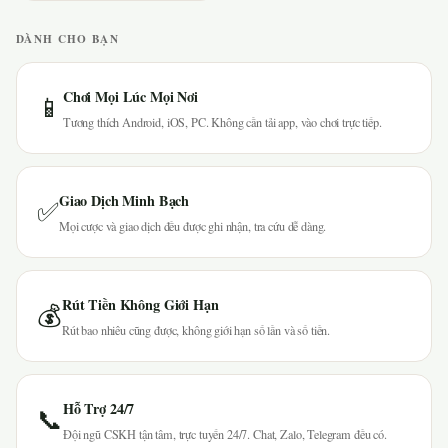
DÀNH CHO BẠN
Chơi Mọi Lúc Mọi Nơi
📱
Tương thích Android, iOS, PC. Không cần tải app, vào chơi trực tiếp.
Giao Dịch Minh Bạch
✅
Mọi cược và giao dịch đều được ghi nhận, tra cứu dễ dàng.
Rút Tiền Không Giới Hạn
💰
Rút bao nhiêu cũng được, không giới hạn số lần và số tiền.
Hỗ Trợ 24/7
📞
Đội ngũ CSKH tận tâm, trực tuyến 24/7. Chat, Zalo, Telegram đều có.