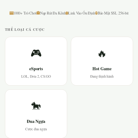
🎰
🏦
🌐
🔒
1000+ Trò Chơi
Nạp Rút Đa Kênh
Link Vào Ổn Định
Bảo Mật SSL 256-bit
THỂ LOẠI CÁ CƯỢC
🎮
🔥
eSports
Hot Game
LOL, Dota 2, CS:GO
Đang thịnh hành
🐎
Đua Ngựa
Cược đua ngựa