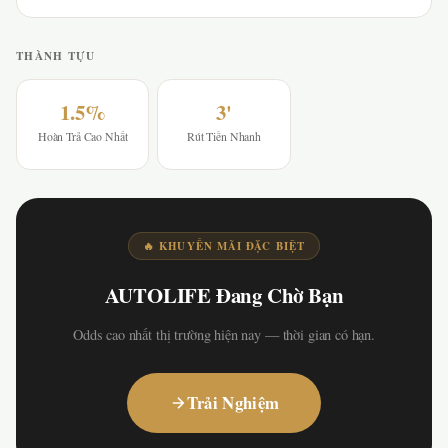
THÀNH TỰU
1.5%
3'
Hoàn Trả Cao Nhất
Rút Tiền Nhanh
🔥 KHUYẾN MÃI ĐẶC BIỆT
AUTOLIFE Đang Chờ Bạn
Odds cao nhất thị trường hiện nay — thời gian có hạn.
Trải Nghiệm