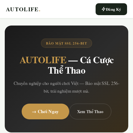
AUTOLIFE
.
Đăng Ký
BẢO MẬT SSL 256-BIT
AUTOLIFE
— Cá Cược
Thể Thao
Chuyên nghiệp cho người chơi Việt — Bảo mật SSL 256-
bit, trải nghiệm mượt mà.
→ Chơi Ngay
Xem Thể Thao