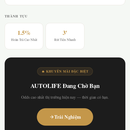
THÀNH TỰU
1.5%
3'
Hoàn Trả Cao Nhất
Rút Tiền Nhanh
🔥 KHUYẾN MÃI ĐẶC BIỆT
AUTOLIFE Đang Chờ Bạn
Odds cao nhất thị trường hiện nay — thời gian có hạn.
Trải Nghiệm