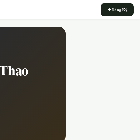
Đăng Ký
Thao