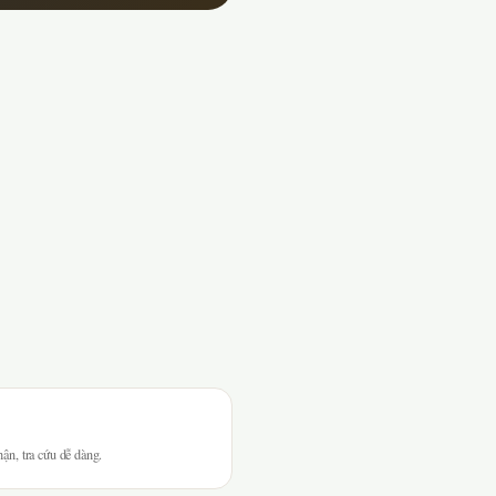
ận, tra cứu dễ dàng.