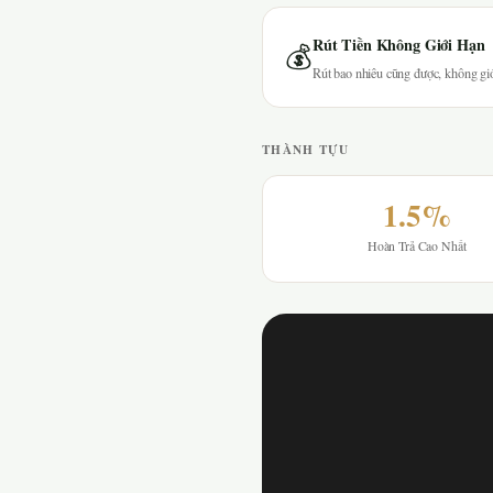
Rút Tiền Không Giới Hạn
💰
Rút bao nhiêu cũng được, không giới
THÀNH TỰU
1.5%
Hoàn Trả Cao Nhất