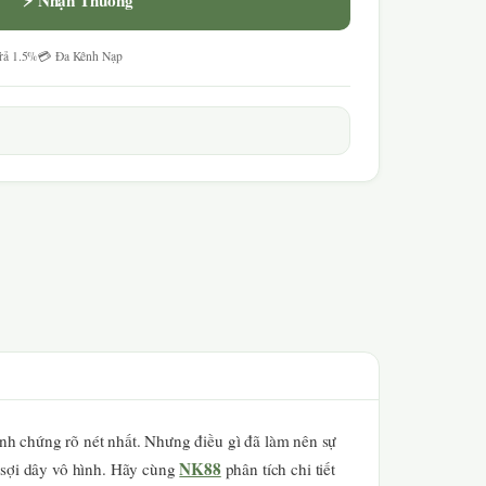
⚡ Nhận Thưởng
rả 1.5%
💳 Đa Kênh Nạp
inh chứng rõ nét nhất. Nhưng điều gì đã làm nên sự
NK88
t sợi dây vô hình. Hãy cùng
phân tích chi tiết