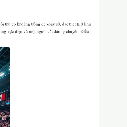
ối thủ có khoảng trống để xoay sở, đặc biệt là ở khu
ssing trực diện và một người cắt đường chuyền. Điều