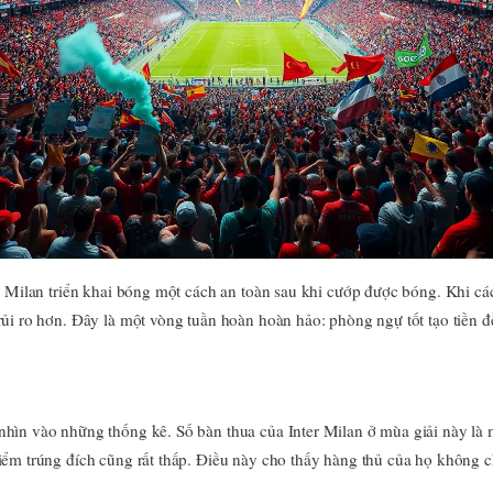
r Milan triển khai bóng một cách an toàn sau khi cướp được bóng. Khi cá
i ro hơn. Đây là một vòng tuần hoàn hoàn hảo: phòng ngự tốt tạo tiền đề 
hìn vào những thống kê. Số bàn thua của Inter Milan ở mùa giải này là 
iểm trúng đích cũng rất thấp. Điều này cho thấy hàng thủ của họ không c