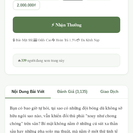
2.000.000₫
⚡ Nhận Thưởng
🔒 Bảo Mật SSL
🎰 Odds Cao
🔄 Hoàn Trả 1.5%
💳 Đa Kênh Nạp
339
🔥
người đang xem trang này
Nội Dung Bài Viết
Đánh Giá (3,135)
Giao Dịch
Bạn có bao giờ tự hỏi, tại sao có những đội bóng dù không sở
hữu ngôi sao nào, vẫn khiến đối thủ phải "xoay như chong
chóng" trên sân? Bí mật không nằm ở những cú sút xa thần
sầu hay những pha solo ma thuật, mà nằm ở một thứ tinh tế