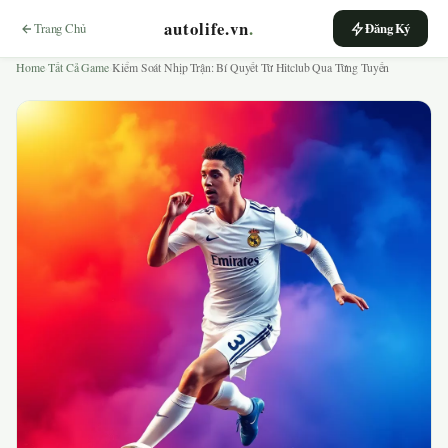
autolife.vn
.
Trang Chủ
Đăng Ký
Home
›
Tất Cả Game
›
Kiểm Soát Nhịp Trận: Bí Quyết Từ Hitclub Qua Từng Tuyến