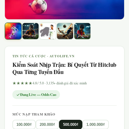
TIN TỨC CÁ CƯỢC · AUTOLIFE.VN
Kiểm Soát Nhịp Trận: Bí Quyết Từ Hitclub
Qua Từng Tuyến Đấu
★★★★★
4.8 / 5.0 · 3,135+ đánh giá đã xác minh
Đang Live — Odds Cao
MỨC NẠP THAM KHẢO
100.000₫
200.000₫
500.000₫
1.000.000₫