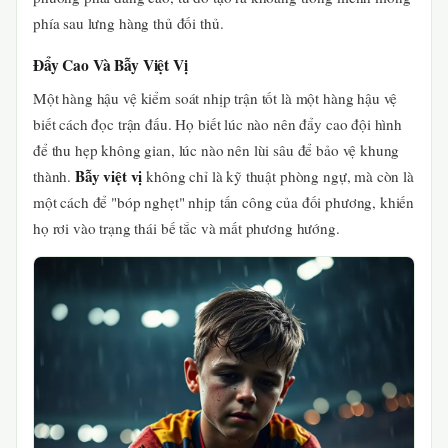
phía sau lưng hàng thủ đối thủ.
Đẩy Cao Và Bẫy Việt Vị
Một hàng hậu vệ kiểm soát nhịp trận tốt là một hàng hậu vệ
biết cách đọc trận đấu. Họ biết lúc nào nên đẩy cao đội hình
để thu hẹp không gian, lúc nào nên lùi sâu để bảo vệ khung
Bẫy việt vị
thành.
không chỉ là kỹ thuật phòng ngự, mà còn là
một cách để "bóp nghẹt" nhịp tấn công của đối phương, khiến
họ rơi vào trạng thái bế tắc và mất phương hướng.