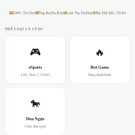
🎰
🏦
🌐
🔒
1000+ Trò Chơi
Nạp Rút Đa Kênh
Link Vào Ổn Định
Bảo Mật SSL 256-bit
THỂ LOẠI CÁ CƯỢC
🎮
🔥
eSports
Hot Game
LOL, Dota 2, CS:GO
Đang thịnh hành
🐎
Đua Ngựa
Cược đua ngựa