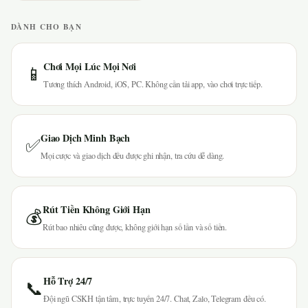
DÀNH CHO BẠN
Chơi Mọi Lúc Mọi Nơi
📱
Tương thích Android, iOS, PC. Không cần tải app, vào chơi trực tiếp.
Giao Dịch Minh Bạch
✅
Mọi cược và giao dịch đều được ghi nhận, tra cứu dễ dàng.
Rút Tiền Không Giới Hạn
💰
Rút bao nhiêu cũng được, không giới hạn số lần và số tiền.
Hỗ Trợ 24/7
📞
Đội ngũ CSKH tận tâm, trực tuyến 24/7. Chat, Zalo, Telegram đều có.