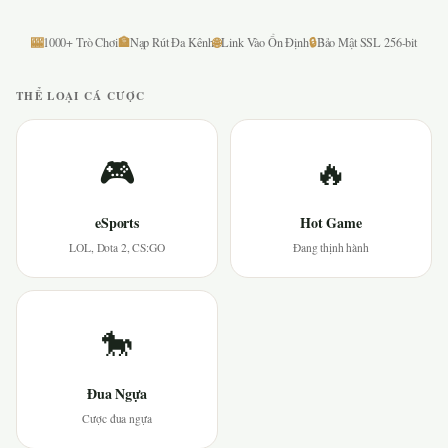
🎰
🏦
🌐
🔒
1000+ Trò Chơi
Nạp Rút Đa Kênh
Link Vào Ổn Định
Bảo Mật SSL 256-bit
THỂ LOẠI CÁ CƯỢC
🎮
🔥
eSports
Hot Game
LOL, Dota 2, CS:GO
Đang thịnh hành
🐎
Đua Ngựa
Cược đua ngựa