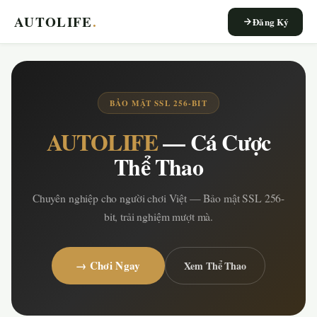
AUTOLIFE
.
Đăng Ký
BẢO MẬT SSL 256-BIT
AUTOLIFE
— Cá Cược
Thể Thao
Chuyên nghiệp cho người chơi Việt — Bảo mật SSL 256-
bit, trải nghiệm mượt mà.
→ Chơi Ngay
Xem Thể Thao