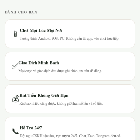
DÀNH CHO BẠN
Chơi Mọi Lúc Mọi Nơi
📱
Tương thích Android, iOS, PC. Không cần tải app, vào chơi trực tiếp.
Giao Dịch Minh Bạch
✅
Mọi cược và giao dịch đều được ghi nhận, tra cứu dễ dàng.
Rút Tiền Không Giới Hạn
💰
Rút bao nhiêu cũng được, không giới hạn số lần và số tiền.
Hỗ Trợ 24/7
📞
Đội ngũ CSKH tận tâm, trực tuyến 24/7. Chat, Zalo, Telegram đều có.