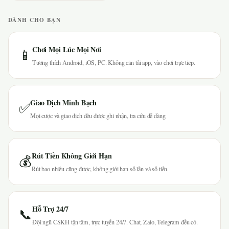
DÀNH CHO BẠN
Chơi Mọi Lúc Mọi Nơi
📱
Tương thích Android, iOS, PC. Không cần tải app, vào chơi trực tiếp.
Giao Dịch Minh Bạch
✅
Mọi cược và giao dịch đều được ghi nhận, tra cứu dễ dàng.
Rút Tiền Không Giới Hạn
💰
Rút bao nhiêu cũng được, không giới hạn số lần và số tiền.
Hỗ Trợ 24/7
📞
Đội ngũ CSKH tận tâm, trực tuyến 24/7. Chat, Zalo, Telegram đều có.