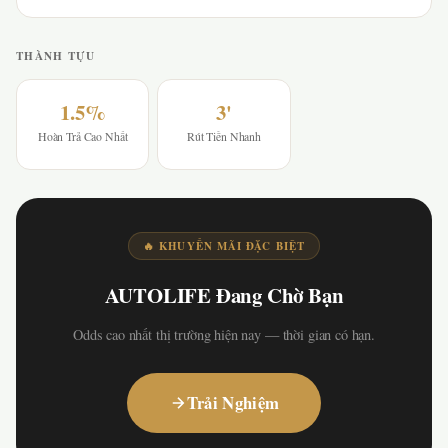
THÀNH TỰU
1.5%
3'
Hoàn Trả Cao Nhất
Rút Tiền Nhanh
🔥 KHUYẾN MÃI ĐẶC BIỆT
AUTOLIFE Đang Chờ Bạn
Odds cao nhất thị trường hiện nay — thời gian có hạn.
Trải Nghiệm