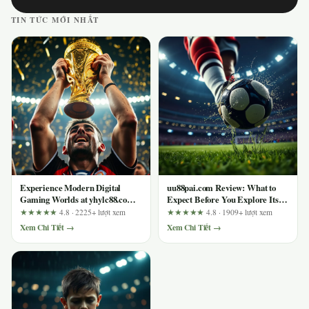
TIN TỨC MỚI NHẤT
Experience Modern Digital
uu88pai.com Review: What to
Gaming Worlds at yhylc88.com:
Expect Before You Explore Its
A UX Reviewer’s Perspective
Virtual Entertainment Options
★★★★★
4.8 · 2225+ lượt xem
★★★★★
4.8 · 1909+ lượt xem
Xem Chi Tiết →
Xem Chi Tiết →