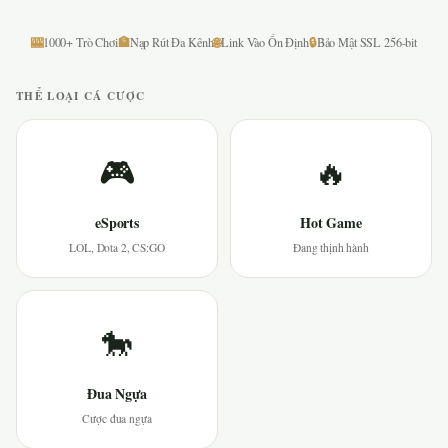
🎰
🏦
🌐
🔒
1000+ Trò Chơi
Nạp Rút Đa Kênh
Link Vào Ổn Định
Bảo Mật SSL 256-bit
THỂ LOẠI CÁ CƯỢC
🎮
🔥
eSports
Hot Game
LOL, Dota 2, CS:GO
Đang thịnh hành
🐎
Đua Ngựa
Cược đua ngựa