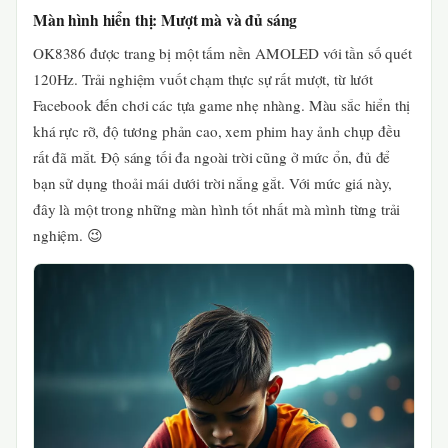
Màn hình hiển thị: Mượt mà và đủ sáng
OK8386 được trang bị một tấm nền AMOLED với tần số quét
120Hz. Trải nghiệm vuốt chạm thực sự rất mượt, từ lướt
Facebook đến chơi các tựa game nhẹ nhàng. Màu sắc hiển thị
khá rực rỡ, độ tương phản cao, xem phim hay ảnh chụp đều
rất đã mắt. Độ sáng tối đa ngoài trời cũng ở mức ổn, đủ để
bạn sử dụng thoải mái dưới trời nắng gắt. Với mức giá này,
đây là một trong những màn hình tốt nhất mà mình từng trải
nghiệm. 😉