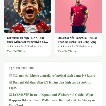
Barcelona tái hiện "DNA" tiki-
OK8386: Nền Tảng Giải Trí Đột
taka: Kiểm soát trung tuyến bằng
Phá Cho Người Yêu Công Nghệ
nhịp chuyền ngắn
★★★★★
4.8 · 3338+ lượt xem
★★★★★
4.8 · 2431+ lượt xem
Xem Chi Tiết →
Xem Chi Tiết →
BẠN CÓ THỂ THÍCH
Trải nghiệm không gian giải trí mới tại sảnh game fv88.store
🎰
Đam mê thể thao điện tử? Khám phá đỉnh cao cá cược tại
🎰
Fly88
LC8868VIP Instant Deposit and Withdrawal Guide: What
🎰
Happens Between Your Withdrawal Request and the Money in
Your Bank