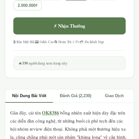
2.000.000₫
⚡ Nhận Thưởng
🔒 Bảo Mật SSL
🎰 Odds Cao
🔄 Hoàn Trả 1.5%
💳 Đa Kênh Nạp
330
🔥
người đang xem trang này
Nội Dung Bài Viết
Đánh Giá (2,230)
Giao Dịch
OK8386
Gần đây, cái tên
bỗng nhiên xuất hiện dày đặc trên
các diễn đàn công nghệ, từ những buổi cà phê tech đến các
hội nhóm review điện thoại. Không phải một thương hiệu xa
lạ, cũng chẳng phải một sản phẩm "khủng long" về cấu hình,