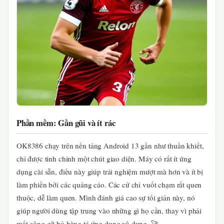
Phần mềm: Gần gũi và ít rác
OK8386 chạy trên nền tảng Android 13 gần như thuần khiết,
chỉ được tinh chỉnh một chút giao diện. Máy có rất ít ứng
dụng cài sẵn, điều này giúp trải nghiệm mượt mà hơn và ít bị
làm phiền bởi các quảng cáo. Các cử chỉ vuốt chạm rất quen
thuộc, dễ làm quen. Mình đánh giá cao sự tối giản này, nó
giúp người dùng tập trung vào những gì họ cần, thay vì phải
mất công gỡ bỏ hàng tá ứng dụng vô dụng. 🚀