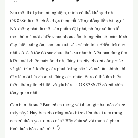
Sau một thời gian trải nghiệm, mình có thể khẳng định
OK8386 là một chiếc điện thoại rất "đáng đồng tiền bát gạo".
Nó không phải là một sản phẩm đột phá, nhưng nó làm tốt
mọi thứ mà một chiếc smartphone tầm trung cần có: màn hình
đẹp, hiệu năng ổn, camera xuất sắc và pin trâu. Điểm trừ duy
nhất có lẽ là tốc độ sạc chưa thực sự nhanh. Nếu bạn đang tìm
kiếm một chiếc máy ổn định, đáng tin cậy cho cả công việc
và giải trí mà không cần phải "căng não" về mặt tài chính, thì
đây là một lựa chọn rất đáng cân nhắc. Bạn có thể tìm hiểu
thêm thông tin chi tiết và giá bán tại OK8386 để có cái nhìn
tổng quan nhất.
Còn bạn thì sao? Bạn có ấn tượng với điểm gì nhất trên chiếc
máy này? Hay bạn cho rằng một chiếc điện thoại tầm trung
cần có thêm yếu tố nào nữa? Hãy chia sẻ với mình ở phần
bình luận bên dưới nhé! 👇