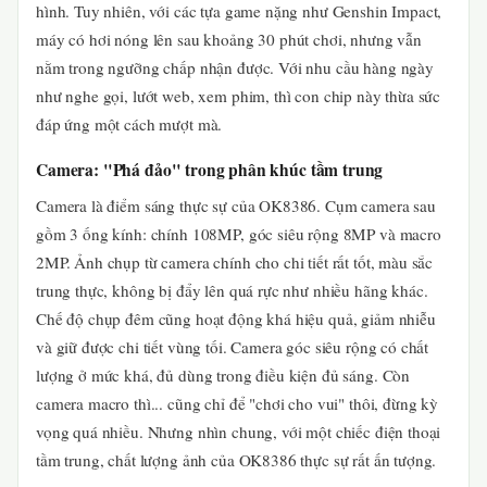
hình. Tuy nhiên, với các tựa game nặng như Genshin Impact,
máy có hơi nóng lên sau khoảng 30 phút chơi, nhưng vẫn
nằm trong ngưỡng chấp nhận được. Với nhu cầu hàng ngày
như nghe gọi, lướt web, xem phim, thì con chip này thừa sức
đáp ứng một cách mượt mà.
Camera: "Phá đảo" trong phân khúc tầm trung
Camera là điểm sáng thực sự của OK8386. Cụm camera sau
gồm 3 ống kính: chính 108MP, góc siêu rộng 8MP và macro
2MP. Ảnh chụp từ camera chính cho chi tiết rất tốt, màu sắc
trung thực, không bị đẩy lên quá rực như nhiều hãng khác.
Chế độ chụp đêm cũng hoạt động khá hiệu quả, giảm nhiễu
và giữ được chi tiết vùng tối. Camera góc siêu rộng có chất
lượng ở mức khá, đủ dùng trong điều kiện đủ sáng. Còn
camera macro thì... cũng chỉ để "chơi cho vui" thôi, đừng kỳ
vọng quá nhiều. Nhưng nhìn chung, với một chiếc điện thoại
tầm trung, chất lượng ảnh của OK8386 thực sự rất ấn tượng.