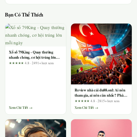
Bạn Có Thể Thích
Xổ số 79King - Quay thưởng
nhanh chóng, cơ hội trúng lớn
mỗi ngày
★★★★★
4.8 · 2491+ lượt xem
Review nhà cái du88.onl: Ai nên
tham gia, ai nên cân nhắc? Phân
tích từ giao diện đến sản phẩm
★★★★★
4.8 · 2815+ lượt xem
Xem Chi Tiết →
Xem Chi Tiết →