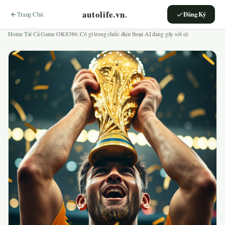
autolife.vn
.
Trang Chủ
Đăng Ký
Home
›
Tất Cả Game
›
OK8386: Có gì trong chiếc điện thoại AI đang gây sốt cộ