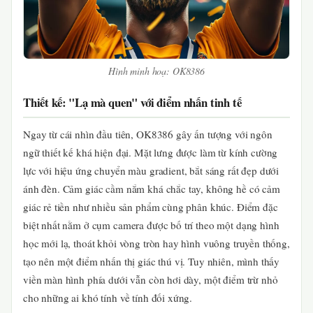
Hình minh hoạ: OK8386
Thiết kế: "Lạ mà quen" với điểm nhấn tinh tế
Ngay từ cái nhìn đầu tiên, OK8386 gây ấn tượng với ngôn
ngữ thiết kế khá hiện đại. Mặt lưng được làm từ kính cường
lực với hiệu ứng chuyển màu gradient, bắt sáng rất đẹp dưới
ánh đèn. Cảm giác cầm nắm khá chắc tay, không hề có cảm
giác rẻ tiền như nhiều sản phẩm cùng phân khúc. Điểm đặc
biệt nhất nằm ở cụm camera được bố trí theo một dạng hình
học mới lạ, thoát khỏi vòng tròn hay hình vuông truyền thống,
tạo nên một điểm nhấn thị giác thú vị. Tuy nhiên, mình thấy
viền màn hình phía dưới vẫn còn hơi dày, một điểm trừ nhỏ
cho những ai khó tính về tính đối xứng.