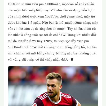
OK8386 sở hữu viên pin 5.000mAh, một con số khá chuẩn
cho một chiếc máy hiện nay. Với nhu cầu sử dụng hỗn hợp
của mình (lướt web, xem YouTube, chơi game nhẹ), máy trụ
được khoảng 1.5 ngày. Nếu bạn là một người dùng nặng, máy
vẫn có thể cầm cự từ sáng đến tối muộn. Tuy nhiên, điểm trừ
lớn nhất là công suất sạc tối đa chỉ 33W. Trong khi nhiều đối
thủ đã lên đến 67W hay 120W, thì việc sạc đầy viên pin
5.000mAh với 33W mất khoảng hơn 1 tiếng đồng hồ, hơi lâu
một chút so với mặt bằng chung. Nhưng nếu bạn không quá
vội vàng, điều này có thể chấp nhận được. 🔋