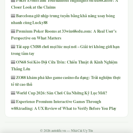
Poker Events and Tournament Highlights on uu88.actor: A
🎰
Closer Look at the Claims
Barcelona giữ nhịp trung tuyến bằng khả năng xoay bóng
🎰
nhanh cùng Lucky88
Premium Poker Rooms at 33win68edu.com: A Real User’s
🎰
Perspective on What Matters
Tải app CM88 chơi mọi lúc mọi nơi – Giải trí không giới hạn
🎰
trong tầm tay
ON68 Soi Kèo Đội Cửa Trên: Chiến Thuật & Kinh Nghiệm
🎰
Thắng Lớn
ZO88 khám phá kho game casino đa dạng: Trải nghiệm thực
🎰
tế từ cao thủ
World Cup 2026: Sân Chơi Của Những Kỷ Lục Mới?
🎰
Experience Premium Interactive Games Through
🎰
w88.trading: A UX Review of What to Verify Before You Play
© 2026 autolife.vn — Nhà Cái Uy Tín