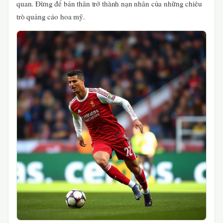
quan. Đừng để bản thân trở thành nạn nhân của những chiêu
trò quảng cáo hoa mỹ.