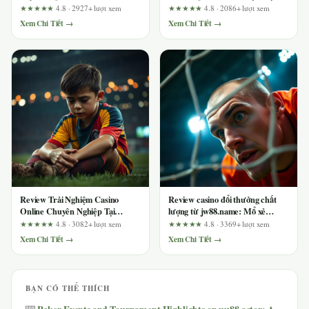
Công Nghệ
tốt hơn
★★★★★
4.8 · 2927+ lượt xem
★★★★★
4.8 · 2086+ lượt xem
Xem Chi Tiết →
Xem Chi Tiết →
Review Trải Nghiệm Casino
Review casino đổi thưởng chất
Online Chuyên Nghiệp Tại
lượng từ jw88.name: Mổ xẻ
f168.news – Góc Nhìn Thực
những lời quảng cáo
★★★★★
4.8 · 3082+ lượt xem
★★★★★
4.8 · 3369+ lượt xem
Chiến Từ Dân Chơi Lâu Năm
Xem Chi Tiết →
Xem Chi Tiết →
BẠN CÓ THỂ THÍCH