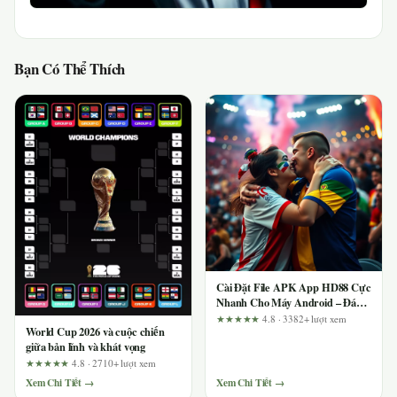
Bạn Có Thể Thích
Cài Đặt File APK App HD88 Cực
Nhanh Cho Máy Android – Đánh
Giá Tổng Quan
★★★★★
4.8 · 3382+ lượt xem
World Cup 2026 và cuộc chiến
giữa bản lĩnh và khát vọng
★★★★★
4.8 · 2710+ lượt xem
Xem Chi Tiết →
Xem Chi Tiết →