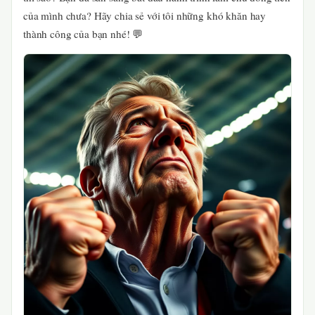
của mình chưa? Hãy chia sẻ với tôi những khó khăn hay
thành công của bạn nhé! 💬