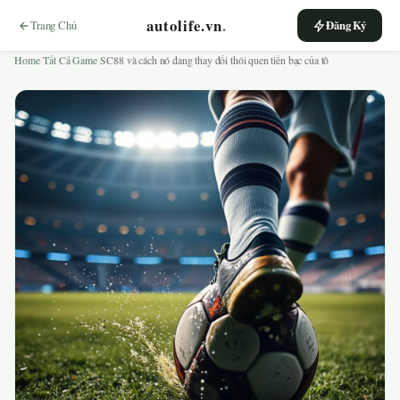
autolife.vn
.
Trang Chủ
Đăng Ký
Home
›
Tất Cả Game
›
SC88 và cách nó đang thay đổi thói quen tiền bạc của tô