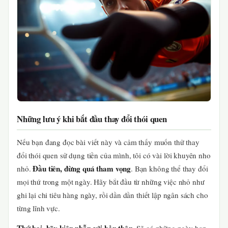
Những lưu ý khi bắt đầu thay đổi thói quen
Nếu bạn đang đọc bài viết này và cảm thấy muốn thử thay
đổi thói quen sử dụng tiền của mình, tôi có vài lời khuyên nho
Đầu tiên, đừng quá tham vọng
nhỏ.
. Bạn không thể thay đổi
mọi thứ trong một ngày. Hãy bắt đầu từ những việc nhỏ như
ghi lại chi tiêu hàng ngày, rồi dần dần thiết lập ngân sách cho
từng lĩnh vực.