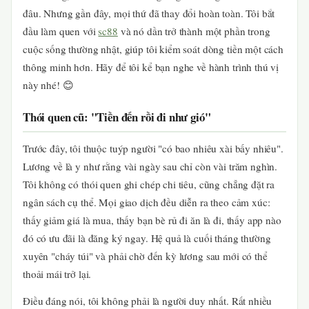
đâu. Nhưng gần đây, mọi thứ đã thay đổi hoàn toàn. Tôi bắt
đầu làm quen với
sc88
và nó dần trở thành một phần trong
cuộc sống thường nhật, giúp tôi kiểm soát dòng tiền một cách
thông minh hơn. Hãy để tôi kể bạn nghe về hành trình thú vị
này nhé! 😊
Thói quen cũ: "Tiền đến rồi đi như gió"
Trước đây, tôi thuộc tuýp người "có bao nhiêu xài bấy nhiêu".
Lương về là y như rằng vài ngày sau chỉ còn vài trăm nghìn.
Tôi không có thói quen ghi chép chi tiêu, cũng chẳng đặt ra
ngân sách cụ thể. Mọi giao dịch đều diễn ra theo cảm xúc:
thấy giảm giá là mua, thấy bạn bè rủ đi ăn là đi, thấy app nào
đó có ưu đãi là đăng ký ngay. Hệ quả là cuối tháng thường
xuyên "cháy túi" và phải chờ đến kỳ lương sau mới có thể
thoải mái trở lại.
Điều đáng nói, tôi không phải là người duy nhất. Rất nhiều