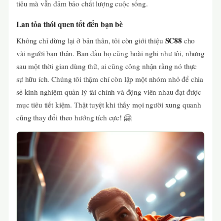
tiêu mà vẫn đảm bảo chất lượng cuộc sống.
Lan tỏa thói quen tốt đến bạn bè
SC88
Không chỉ dừng lại ở bản thân, tôi còn giới thiệu
cho
vài người bạn thân. Ban đầu họ cũng hoài nghi như tôi, nhưng
sau một thời gian dùng thử, ai cũng công nhận rằng nó thực
sự hữu ích. Chúng tôi thậm chí còn lập một nhóm nhỏ để chia
sẻ kinh nghiệm quản lý tài chính và động viên nhau đạt được
mục tiêu tiết kiệm. Thật tuyệt khi thấy mọi người xung quanh
cũng thay đổi theo hướng tích cực! 🤗