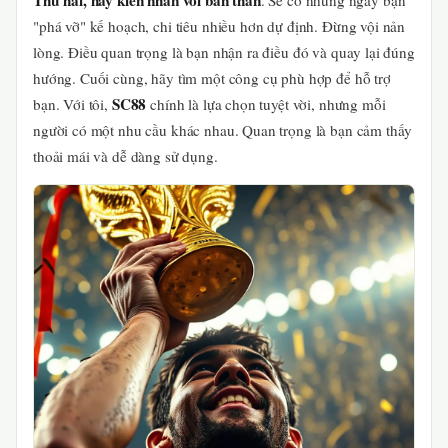
Thứ hai, hãy kiên nhẫn với bản thân
. Sẽ có những ngày bạn
"phá vỡ" kế hoạch, chi tiêu nhiều hơn dự định. Đừng vội nản
lòng. Điều quan trọng là bạn nhận ra điều đó và quay lại đúng
hướng. Cuối cùng, hãy tìm một công cụ phù hợp để hỗ trợ
SC88
bạn. Với tôi,
chính là lựa chọn tuyệt vời, nhưng mỗi
người có một nhu cầu khác nhau. Quan trọng là bạn cảm thấy
thoải mái và dễ dàng sử dụng.