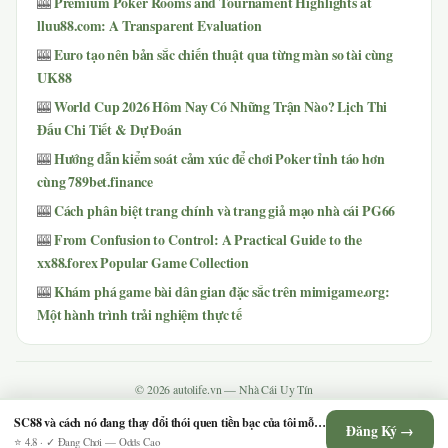
Premium Poker Rooms and Tournament Highlights at
🎰
lluu88.com: A Transparent Evaluation
Euro tạo nên bản sắc chiến thuật qua từng màn so tài cùng
🎰
UK88
World Cup 2026 Hôm Nay Có Những Trận Nào? Lịch Thi
🎰
Đấu Chi Tiết & Dự Đoán
Hướng dẫn kiểm soát cảm xúc để chơi Poker tỉnh táo hơn
🎰
cùng 789bet.finance
Cách phân biệt trang chính và trang giả mạo nhà cái PG66
🎰
From Confusion to Control: A Practical Guide to the
🎰
xx88.forex Popular Game Collection
Khám phá game bài dân gian đặc sắc trên mimigame.org:
🎰
Một hành trình trải nghiệm thực tế
© 2026 autolife.vn — Nhà Cái Uy Tín
Contact
·
Chính Sách Giao Dịch
·
Chính Sách Hoàn Trả
·
Chính Sách Bảo Mật
·
Điều
SC88 và cách nó đang thay đổi thói quen tiền bạc của tôi mỗi ngày
Đăng Ký →
Khoản Dịch Vụ
·
Tra Cứu Vé
·
Tất Cả Game
·
Sitemap
⭐ 4.8 · ✓ Đang Chơi — Odds Cao