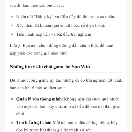
sau đó làm theo các bước sau:
Nhấn nút “Đăng ký” và điền đầy đủ thông tin cá nhân.
Xác nhận tài khoản qua email hoặc số điện thoại.
Tiến hành nạp tiền và bắt đầu trải nghiệm.
Lưu ý: Bạn nên chọn đúng đường dẫn chính thức để tránh
gặp phải các trang giả mạo nhé!
Những lưu ý khi chơi game tại Sun Win
Dù là một cổng game uy tín, nhưng để có trải nghiệm tốt nhất,
bạn cần lưu ý một số điều sau:
Quản lý vốn thông minh:
Không nên đặt cược quá nhiều
vào một ván bài, hãy chia nhỏ số tiền để kéo dài thời gian
chơi.
Tìm hiểu luật chơi:
Mỗi tựa game đều có luật riêng, hãy
đọc kỹ trước khi tham gia để tránh sai sót.