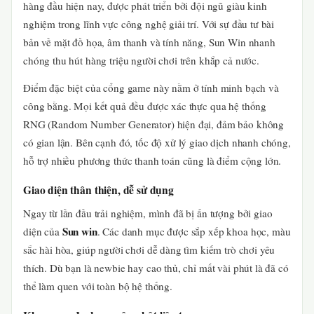
hàng đầu hiện nay, được phát triển bởi đội ngũ giàu kinh
nghiệm trong lĩnh vực công nghệ giải trí. Với sự đầu tư bài
bản về mặt đồ họa, âm thanh và tính năng, Sun Win nhanh
chóng thu hút hàng triệu người chơi trên khắp cả nước.
Điểm đặc biệt của cổng game này nằm ở tính minh bạch và
công bằng. Mọi kết quả đều được xác thực qua hệ thống
RNG (Random Number Generator) hiện đại, đảm bảo không
có gian lận. Bên cạnh đó, tốc độ xử lý giao dịch nhanh chóng,
hỗ trợ nhiều phương thức thanh toán cũng là điểm cộng lớn.
Giao diện thân thiện, dễ sử dụng
Ngay từ lần đầu trải nghiệm, mình đã bị ấn tượng bởi giao
Sun win
diện của
. Các danh mục được sắp xếp khoa học, màu
sắc hài hòa, giúp người chơi dễ dàng tìm kiếm trò chơi yêu
thích. Dù bạn là newbie hay cao thủ, chỉ mất vài phút là đã có
thể làm quen với toàn bộ hệ thống.