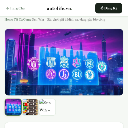
autolife.vn
.
Trang Chủ
Đăng Ký
Home
›
Tất Cả Game
›
Sun Win – Sân chơi giải trí đỉnh cao đang gây bão cộng