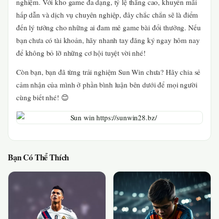
nghiệm. Với kho game đa dạng, tỷ lệ thắng cao, khuyến mãi
hấp dẫn và dịch vụ chuyên nghiệp, đây chắc chắn sẽ là điểm
đến lý tưởng cho những ai đam mê game bài đổi thưởng. Nếu
bạn chưa có tài khoản, hãy nhanh tay đăng ký ngay hôm nay
để không bỏ lỡ những cơ hội tuyệt vời nhé!
Còn bạn, bạn đã từng trải nghiệm Sun Win chưa? Hãy chia sẻ
cảm nhận của mình ở phần bình luận bên dưới để mọi người
cùng biết nhé! 😊
Bạn Có Thể Thích