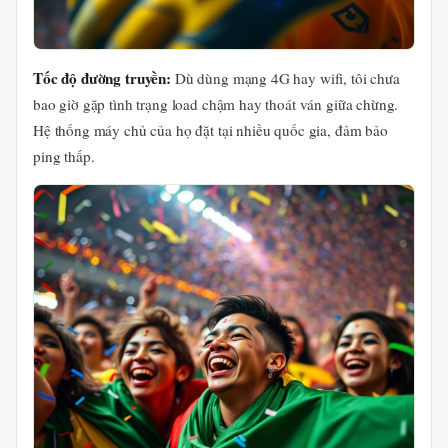
Tốc độ đường truyền:
Dù dùng mạng 4G hay wifi, tôi chưa
bao giờ gặp tình trạng load chậm hay thoát ván giữa chừng.
Hệ thống máy chủ của họ đặt tại nhiều quốc gia, đảm bảo
ping thấp.