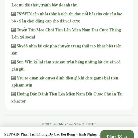
Lọc ưu đãi thật, tránh bẫy doanh thu
789WIN cập nhật thành tích thi đấu nổi bật của các câu lạc
🎰
bộ - Sân chơi đẳng cấp cho dân cá cược
Tuyển Tập Mẹo Chơi Tiến Lên Miền Nam Đặt Cược Thắng
🎰
Lớn x8.social
Sky88 nhìn lại các pha chuyển trạng thái tạo khác biệt trên
🎰
sân
Sun Win kể lại cảm xúc sau trận bằng những lát cắt sân cỏ
🎰
gần gũi
Yếu tố quan sát quyết định điều gì khi chơi game bài trên
🎰
apksun.win
Hướng Dẫn Đánh Tiến Lên Miền Nam Đặt Cược Chuẩn Tại
🎰
x8.actor
© 2026 autolife.vn — Nhà Cái Uy Tín
Contact
·
Chính Sách Giao Dịch
·
Chính Sách Hoàn Trả
·
Chính Sách Bảo Mật
·
Điều
SUNWIN Phân Tích Phong Độ Các Đội Bóng – Kinh Nghiệm Từ Tay Chơi 10 Năm
Đăng Ký →
Khoản Dịch Vụ
·
Tra Cứu Vé
·
Tất Cả Game
·
Sitemap