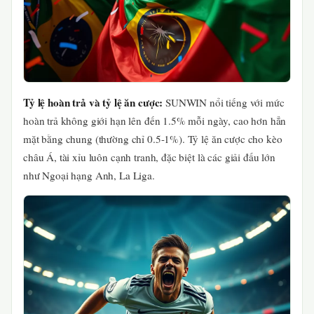
Tỷ lệ hoàn trả và tỷ lệ ăn cược:
SUNWIN nổi tiếng với mức
hoàn trả không giới hạn lên đến 1.5% mỗi ngày, cao hơn hẳn
mặt bằng chung (thường chỉ 0.5-1%). Tỷ lệ ăn cược cho kèo
châu Á, tài xỉu luôn cạnh tranh, đặc biệt là các giải đấu lớn
như Ngoại hạng Anh, La Liga.