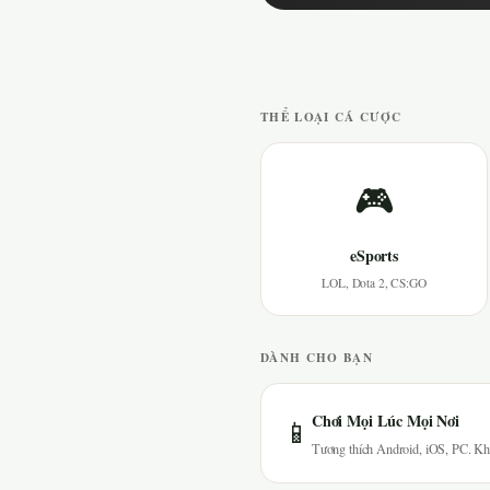
THỂ LOẠI CÁ CƯỢC
🎮
eSports
LOL, Dota 2, CS:GO
DÀNH CHO BẠN
Chơi Mọi Lúc Mọi Nơi
📱
Tương thích Android, iOS, PC. Khôn