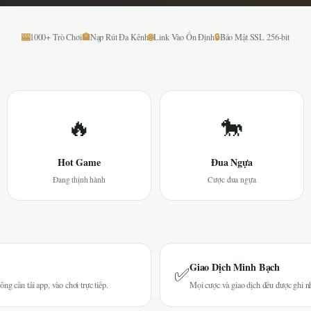
🎰
🏦
🌐
🔒
1000+ Trò Chơi
Nạp Rút Đa Kênh
Link Vào Ổn Định
Bảo Mật SSL 256-bit
🔥
🐎
Hot Game
Đua Ngựa
Đang thịnh hành
Cược đua ngựa
Giao Dịch Minh Bạch
✅
g cần tải app, vào chơi trực tiếp.
Mọi cược và giao dịch đều được ghi nh