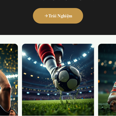
Trải Nghiệm