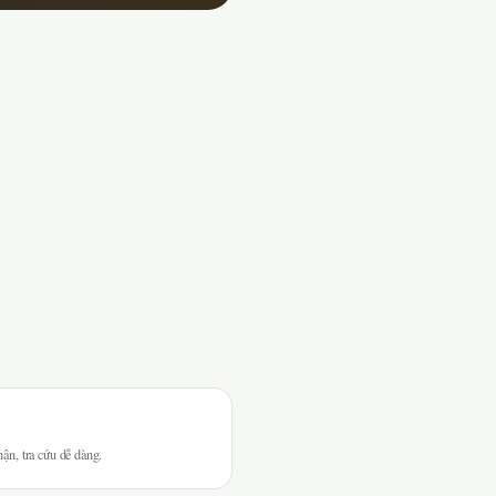
ận, tra cứu dễ dàng.