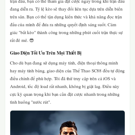
trận đấu, bạn có thể tham gia đặt cược ngay trong khi trận đấu
đang diễn ra. Tỷ lệ kèo sẽ thay đổi liên tục dựa trên diễn biến
trên sân. Bạn có thể tận dụng kiến thức và khả năng đọc trận
đấu của mình để đưa ra những quyết định sáng suốt. Cảm
giác "bắt kèo" thành công trong những phút cuối trận thực sự
rất đê mê. 😎
Giao Diện Tối Ưu Trên Mọi Thiết Bị
Cho dù bạn đang sử dụng máy tính, điện thoại thông minh
hay máy tính bảng, giao diện của Thể Thao SC88 đều tự động
điều chỉnh để phù hợp. Tôi đã thử truy cập trên cả iOS và
Android, tốc độ load rất nhanh, không bị giật lag. Điều này
cực kỳ quan trọng khi bạn cần đặt cược nhanh trong những
tình huống "nước rút".