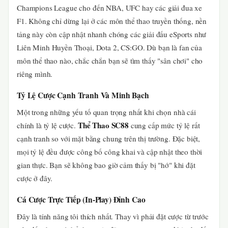
Champions League cho đến NBA, UFC hay các giải đua xe
F1. Không chỉ dừng lại ở các môn thể thao truyền thống, nền
tảng này còn cập nhật nhanh chóng các giải đấu eSports như
Liên Minh Huyền Thoại, Dota 2, CS:GO. Dù bạn là fan của
môn thể thao nào, chắc chắn bạn sẽ tìm thấy "sân chơi" cho
riêng mình.
Tỷ Lệ Cược Cạnh Tranh Và Minh Bạch
Một trong những yếu tố quan trọng nhất khi chọn nhà cái
Thể Thao SC88
chính là tỷ lệ cược.
cung cấp mức tỷ lệ rất
cạnh tranh so với mặt bằng chung trên thị trường. Đặc biệt,
mọi tỷ lệ đều được công bố công khai và cập nhật theo thời
gian thực. Bạn sẽ không bao giờ cảm thấy bị "hớ" khi đặt
cược ở đây.
Cá Cược Trực Tiếp (In-Play) Đỉnh Cao
Đây là tính năng tôi thích nhất. Thay vì phải đặt cược từ trước