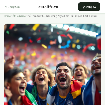
autolife.vn
.
Trang Chủ
Đăng Ký
Home
›
Tất Cả Game
›
Thể Thao SC88 – Khi Công Nghệ Làm Chủ Cuộc Chơi Cá Cược