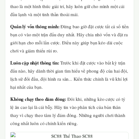
thao là một hình thức giải trí, hãy luôn giữ cho mình một cái
đầu lạnh và một tinh thần thoải mái.
Quản lý vốn thông minh:
Đừng bao giờ đặt cược tất cả số tiền
bạn có vào một trận đấu duy nhất. Hãy chia nhỏ vốn và đặt ra
giới hạn cho mỗi lần cược. Điều này giúp bạn kéo dài cuộc
chơi và giảm thiểu rủi ro.
Luôn cập nhật thông tin:
Trước khi đặt cược vào bất kỳ trận
đấu nào, hãy dành thời gian tìm hiểu về phong độ của hai đội,
lịch sử đối đầu, đội hình ra sân... Kiến thức chính là vũ khí lợi
hại nhất của bạn.
Không chạy theo đám đông:
Đôi khi, những kèo cược có tỷ
lệ ăn cao lại là cái bẫy. Hãy tin vào phân tích của bản thân
thay vì chạy theo tâm lý đám đông. Những người chơi thành
công nhất luôn có chính kiến riêng.