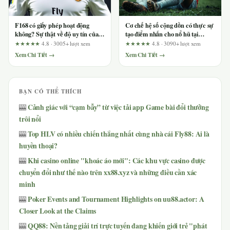
F168 có giấy phép hoạt động
Cơ chế hệ số cộng dồn có thực sự
không? Sự thật về độ uy tín của
tạo điểm nhấn cho nổ hũ tại
nhà cái
VIPWIN?
★★★★★
4.8 · 3005+ lượt xem
★★★★★
4.8 · 3090+ lượt xem
Xem Chi Tiết →
Xem Chi Tiết →
BẠN CÓ THỂ THÍCH
Cảnh giác với “cạm bẫy” từ việc tải app Game bài đổi thưởng
🎰
trôi nổi
Top HLV có nhiều chiến thắng nhất cùng nhà cái Fly88: Ai là
🎰
huyền thoại?
Khi casino online "khoác áo mới": Các khu vực casino được
🎰
chuyển đổi như thế nào trên xx88.xyz và những điều cần xác
minh
Poker Events and Tournament Highlights on uu88.actor: A
🎰
Closer Look at the Claims
QQ88: Nền tảng giải trí trực tuyến đang khiến giới trẻ "phát
🎰