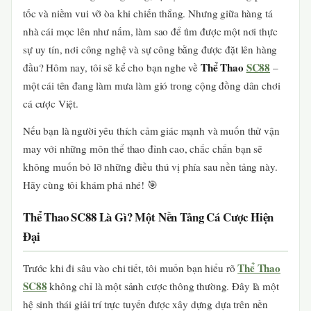
tốc và niềm vui vỡ òa khi chiến thắng. Nhưng giữa hàng tá
nhà cái mọc lên như nấm, làm sao để tìm được một nơi thực
sự uy tín, nơi công nghệ và sự công bằng được đặt lên hàng
Thể Thao
SC88
đầu? Hôm nay, tôi sẽ kể cho bạn nghe về
–
một cái tên đang làm mưa làm gió trong cộng đồng dân chơi
cá cược Việt.
Nếu bạn là người yêu thích cảm giác mạnh và muốn thử vận
may với những môn thể thao đỉnh cao, chắc chắn bạn sẽ
không muốn bỏ lỡ những điều thú vị phía sau nền tảng này.
Hãy cùng tôi khám phá nhé! 🎯
Thể Thao SC88 Là Gì? Một Nền Tảng Cá Cược Hiện
Đại
Thể Thao
Trước khi đi sâu vào chi tiết, tôi muốn bạn hiểu rõ
SC88
không chỉ là một sảnh cược thông thường. Đây là một
hệ sinh thái giải trí trực tuyến được xây dựng dựa trên nền