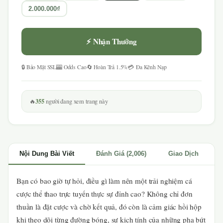
2.000.000₫
⚡ Nhận Thưởng
🔒 Bảo Mật SSL
🎰 Odds Cao
🔄 Hoàn Trả 1.5%
💳 Đa Kênh Nạp
355
🔥
người đang xem trang này
Nội Dung Bài Viết
Đánh Giá (2,006)
Giao Dịch
Bạn có bao giờ tự hỏi, điều gì làm nên một trải nghiệm cá
cược thể thao trực tuyến thực sự đỉnh cao? Không chỉ đơn
thuần là đặt cược và chờ kết quả, đó còn là cảm giác hồi hộp
khi theo dõi từng đường bóng, sự kịch tính của những pha bứt