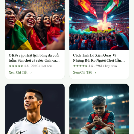
OK88 cập nhật lịch bóng đá cuối
Cách Tính Lô Xiên Quay Và
tuần: Sân chơi cá cược đỉnh cao
Những Rủi Ro Người Chơi Cần
cho dân chơi thực thụ
Biết
★★★★★
4.8 · 2040+ lượt xem
★★★★★
4.8 · 2961+ lượt xem
Xem Chi Tiết →
Xem Chi Tiết →