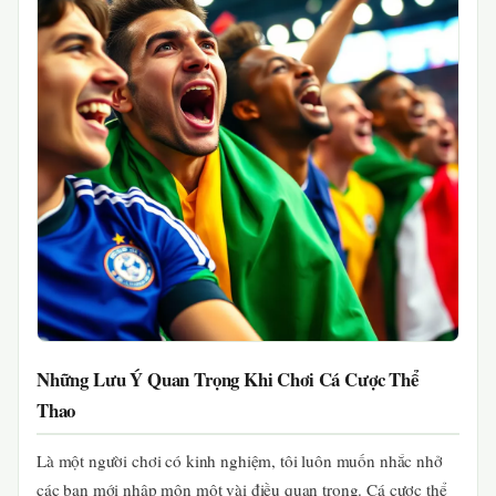
Những Lưu Ý Quan Trọng Khi Chơi Cá Cược Thể
Thao
Là một người chơi có kinh nghiệm, tôi luôn muốn nhắc nhở
các bạn mới nhập môn một vài điều quan trọng. Cá cược thể