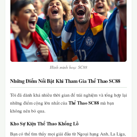
Hình minh hoạ: SC88
Những Điểm Nổi Bật Khi Tham Gia Thể Thao SC88
Tôi đã dành khá nhiều thời gian để trải nghiệm và tổng hợp lại
Thể Thao SC88
những điểm cộng lớn nhất của
mà bạn
không nên bỏ qua.
Kho Sự Kiện Thể Thao Khổng Lồ
Bạn có thể tìm thấy mọi giải đấu từ Ngoại hạng Anh, La Liga,