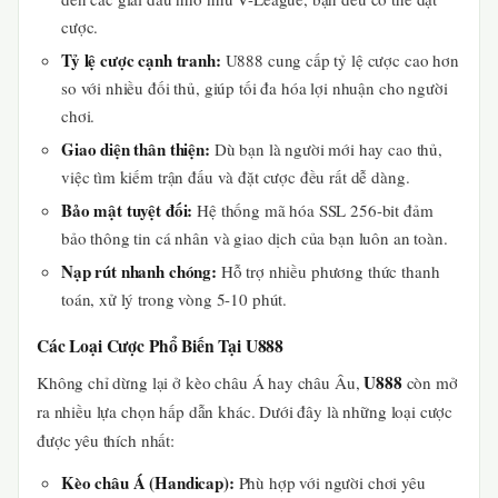
cược.
Tỷ lệ cược cạnh tranh:
U888 cung cấp tỷ lệ cược cao hơn
so với nhiều đối thủ, giúp tối đa hóa lợi nhuận cho người
chơi.
Giao diện thân thiện:
Dù bạn là người mới hay cao thủ,
việc tìm kiếm trận đấu và đặt cược đều rất dễ dàng.
Bảo mật tuyệt đối:
Hệ thống mã hóa SSL 256-bit đảm
bảo thông tin cá nhân và giao dịch của bạn luôn an toàn.
Nạp rút nhanh chóng:
Hỗ trợ nhiều phương thức thanh
toán, xử lý trong vòng 5-10 phút.
Các Loại Cược Phổ Biến Tại U888
U888
Không chỉ dừng lại ở kèo châu Á hay châu Âu,
còn mở
ra nhiều lựa chọn hấp dẫn khác. Dưới đây là những loại cược
được yêu thích nhất:
Kèo châu Á (Handicap):
Phù hợp với người chơi yêu