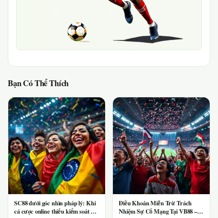
Bạn Có Thể Thích
SC88 dưới góc nhìn pháp lý: Khi
Điều Khoản Miễn Trừ Trách
cá cược online thiếu kiểm soát và
Nhiệm Sự Cố Mạng Tại VB88 –