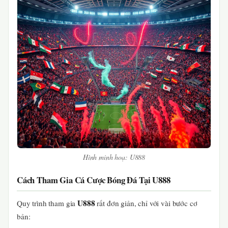
Hình minh hoạ: U888
Cách Tham Gia Cá Cược Bóng Đá Tại U888
U888
Quy trình tham gia
rất đơn giản, chỉ với vài bước cơ
bản: