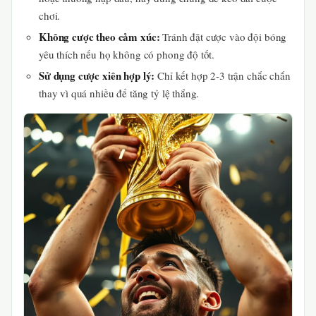
chơi.
Không cược theo cảm xúc:
Tránh đặt cược vào đội bóng
yêu thích nếu họ không có phong độ tốt.
Sử dụng cược xiên hợp lý:
Chỉ kết hợp 2-3 trận chắc chắn
thay vì quá nhiều để tăng tỷ lệ thắng.