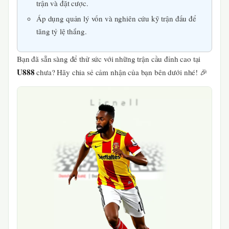
trận và đặt cược.
Áp dụng quản lý vốn và nghiên cứu kỹ trận đấu để
tăng tỷ lệ thắng.
Bạn đã sẵn sàng để thử sức với những trận cầu đỉnh cao tại
U888
chưa? Hãy chia sẻ cảm nhận của bạn bên dưới nhé! 🎉