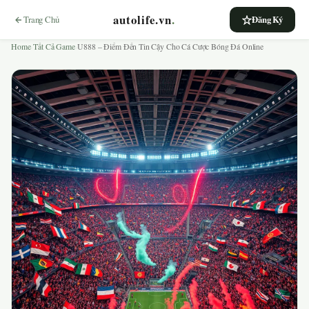
autolife.vn
.
Trang Chủ
Đăng Ký
Home
›
Tất Cả Game
›
U888 – Điểm Đến Tin Cậy Cho Cá Cược Bóng Đá Online