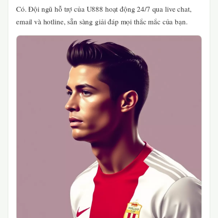
Có. Đội ngũ hỗ trợ của U888 hoạt động 24/7 qua live chat,
email và hotline, sẵn sàng giải đáp mọi thắc mắc của bạn.