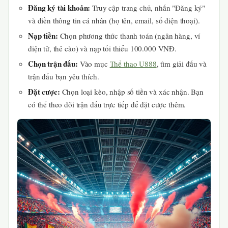
Đăng ký tài khoản:
Truy cập trang chủ, nhấn "Đăng ký"
và điền thông tin cá nhân (họ tên, email, số điện thoại).
Nạp tiền:
Chọn phương thức thanh toán (ngân hàng, ví
điện tử, thẻ cào) và nạp tối thiểu 100.000 VNĐ.
Chọn trận đấu:
Vào mục
Thể thao U888
, tìm giải đấu và
trận đấu bạn yêu thích.
Đặt cược:
Chọn loại kèo, nhập số tiền và xác nhận. Bạn
có thể theo dõi trận đấu trực tiếp để đặt cược thêm.