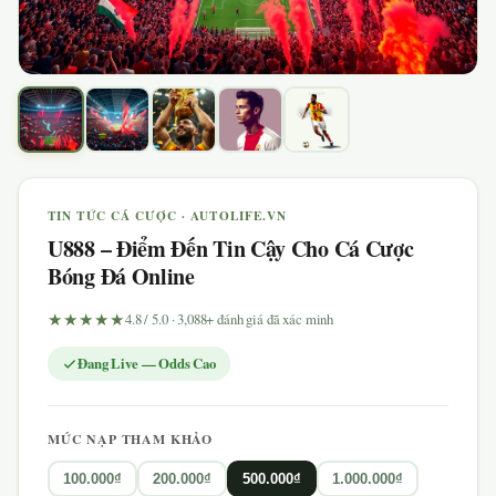
TIN TỨC CÁ CƯỢC · AUTOLIFE.VN
U888 – Điểm Đến Tin Cậy Cho Cá Cược
Bóng Đá Online
★★★★★
4.8 / 5.0 · 3,088+ đánh giá đã xác minh
Đang Live — Odds Cao
MỨC NẠP THAM KHẢO
100.000₫
200.000₫
500.000₫
1.000.000₫