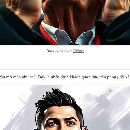
Hình minh hoạ:
789bet
ả trận mở màn như sau. Đây là nhận định khách quan dựa trên phong độ và 