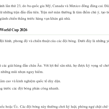
tinh lần thứ 23, do ba quốc gia Mỹ, Canada và Mexico đồng đăng cai. Đâ
ừ những trận đấu đầu tiên. Trận mở màn thường là tâm điểm chú ý, tạo t
 giành chiến thắng trước hàng vạn khán giả nhà.
n World Cup 2026
đội hình, phong độ và chiến thuật của các đội bóng. Dưới đây là những y
ại các giải hàng đầu châu Âu. Với lợi thế sân nhà, họ được kỳ vọng sẽ ch
là những mũi nhọn nguy hiểm.
 tầm cao và kinh nghiệm quốc tế dày dặn.
ng trước các đội bóng phản công nhanh.
c hoặc Úc. Các đội bóng này thường chơi kỷ luật, phòng ngự chặt chẽ v