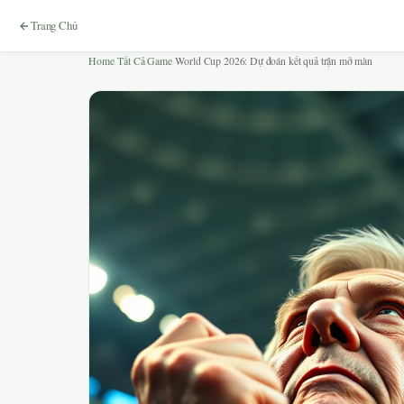
Trang Chủ
Home
›
Tất Cả Game
›
World Cup 2026: Dự đoán kết quả trận mở màn