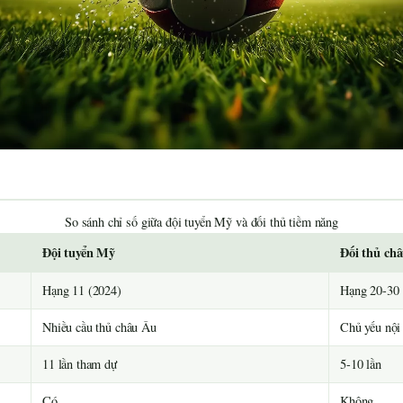
So sánh chỉ số giữa đội tuyển Mỹ và đối thủ tiềm năng
Đội tuyển Mỹ
Đối thủ ch
Hạng 11 (2024)
Hạng 20-30
Nhiều cầu thủ châu Âu
Chủ yếu nội
11 lần tham dự
5-10 lần
Có
Không