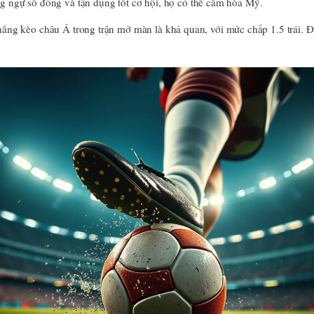
 ngự số đông và tận dụng tốt cơ hội, họ có thể cầm hòa Mỹ.
thắng kèo châu Á trong trận mở màn là khả quan, với mức chấp 1.5 trái. Đ