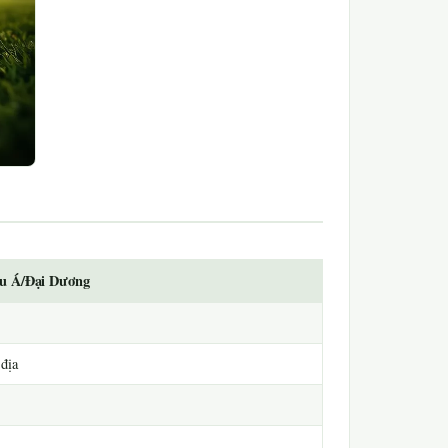
âu Á/Đại Dương
 địa