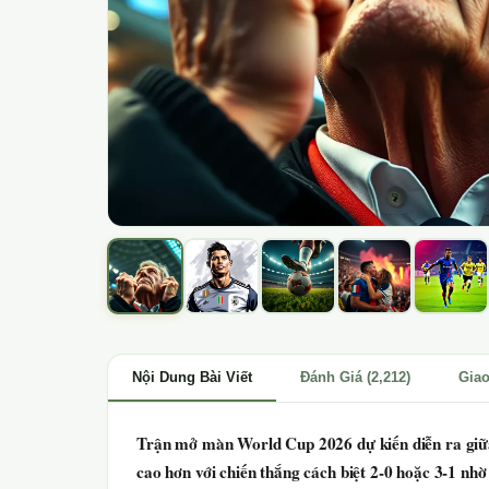
Nội Dung Bài Viết
Đánh Giá (2,212)
Giao
Trận mở màn World Cup 2026 dự kiến diễn ra giữa
cao hơn với chiến thắng cách biệt 2-0 hoặc 3-1 nhờ 