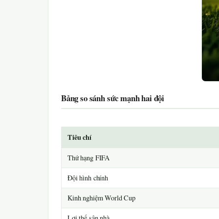
Bảng so sánh sức mạnh hai đội
Tiêu chí
Thứ hạng FIFA
Đội hình chính
Kinh nghiệm World Cup
Lợi thế sân nhà