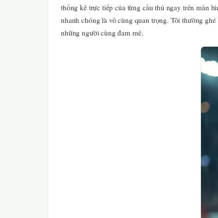
thống kê trực tiếp của từng cầu thủ ngay trên màn h
nhanh chóng là vô cùng quan trọng. Tôi thường ghé t
những người cùng đam mê.