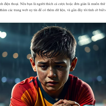
ình điện thoại. Nếu bạn là người thích cá cược hoặc đơn giản là muốn thử
hăm các trang web uy tín để có thêm dữ liệu, và gần đây tôi tình cờ biết