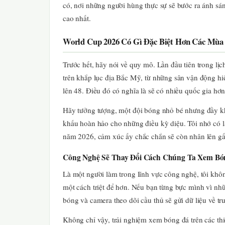
có, nơi những người hùng thực sự sẽ bước ra ánh sá
cao nhất.
World Cup 2026 Có Gì Đặc Biệt Hơn Các Mùa 
Trước hết, hãy nói về quy mô. Lần đầu tiên trong lị
trên khắp lục địa Bắc Mỹ, từ những sân vận động hiệ
lên 48. Điều đó có nghĩa là sẽ có nhiều quốc gia hơ
Hãy tưởng tượng, một đội bóng nhỏ bé nhưng đầy khá
khấu hoàn hảo cho những điều kỳ diệu. Tôi nhớ có lầ
năm 2026, cảm xúc ấy chắc chắn sẽ còn nhân lên gấ
Công Nghệ Sẽ Thay Đổi Cách Chúng Ta Xem Bó
Là một người làm trong lĩnh vực công nghệ, tôi khôn
một cách triệt để hơn. Nếu bạn từng bực mình vì nhữn
bóng và camera theo dõi cầu thủ sẽ gửi dữ liệu về tru
Không chỉ vậy, trải nghiệm xem bóng đá trên các thi