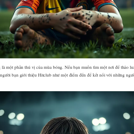
ng là một phần thú vị của mùa bóng. Nếu bạn muốn tìm một nơi để thảo lu
 người bạn giới thiệu Hitclub như một điểm đến để kết nối với những người