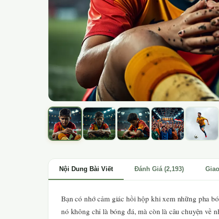
Nội Dung Bài Viết
Đánh Giá (2,193)
Giao
Bạn có nhớ cảm giác hồi hộp khi xem những pha bóng
nó không chỉ là bóng đá, mà còn là câu chuyện về n