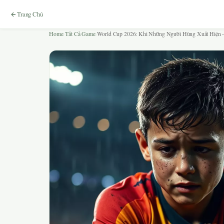
Trang Chủ
Home
›
Tất Cả Game
›
World Cup 2026: Khi Những Người Hùng Xuất Hiện 