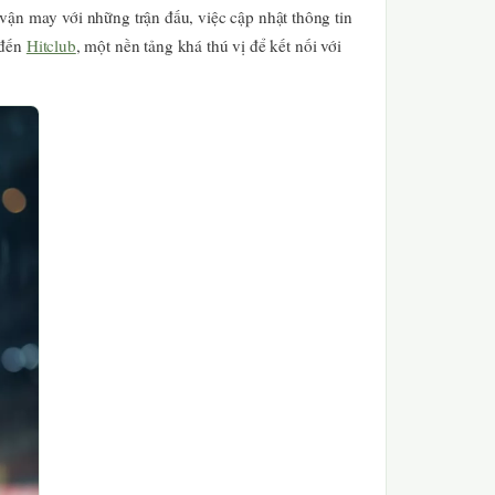
 vận may với những trận đấu, việc cập nhật thông tin
 đến
Hitclub
, một nền tảng khá thú vị để kết nối với