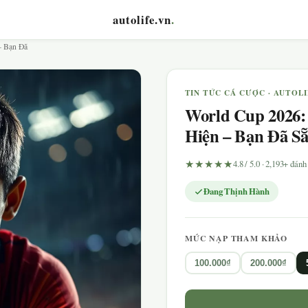
autolife.vn
.
– Bạn Đã
TIN TỨC CÁ CƯỢC · AUTOL
World Cup 2026:
Hiện – Bạn Đã S
★★★★★
4.8 / 5.0 · 2,193+ đán
Đang Thịnh Hành
MỨC NẠP THAM KHẢO
100.000₫
200.000₫