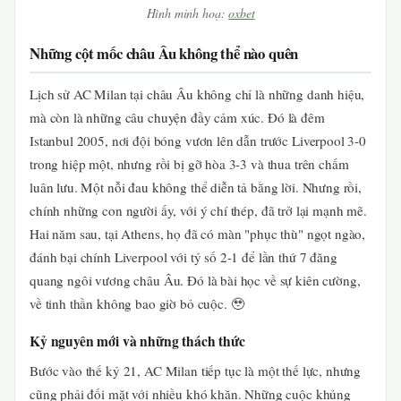
Hình minh hoạ:
oxbet
Những cột mốc châu Âu không thể nào quên
Lịch sử AC Milan tại châu Âu không chỉ là những danh hiệu,
mà còn là những câu chuyện đầy cảm xúc. Đó là đêm
Istanbul 2005, nơi đội bóng vươn lên dẫn trước Liverpool 3-0
trong hiệp một, nhưng rồi bị gỡ hòa 3-3 và thua trên chấm
luân lưu. Một nỗi đau không thể diễn tả bằng lời. Nhưng rồi,
chính những con người ấy, với ý chí thép, đã trở lại mạnh mẽ.
Hai năm sau, tại Athens, họ đã có màn "phục thù" ngọt ngào,
đánh bại chính Liverpool với tỷ số 2-1 để lần thứ 7 đăng
quang ngôi vương châu Âu. Đó là bài học về sự kiên cường,
về tinh thần không bao giờ bỏ cuộc. 🥹
Kỷ nguyên mới và những thách thức
Bước vào thế kỷ 21, AC Milan tiếp tục là một thế lực, nhưng
cũng phải đối mặt với nhiều khó khăn. Những cuộc khủng