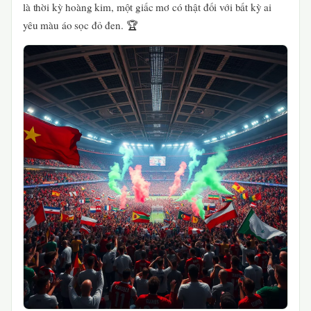
là thời kỳ hoàng kim, một giấc mơ có thật đối với bất kỳ ai
yêu màu áo sọc đỏ đen. 🏆