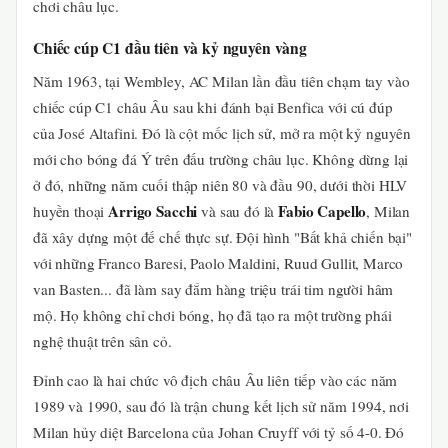
chơi châu lục.
Chiếc cúp C1 đầu tiên và kỷ nguyên vàng
Năm 1963, tại Wembley, AC Milan lần đầu tiên chạm tay vào
chiếc cúp C1 châu Âu sau khi đánh bại Benfica với cú đúp
của José Altafini. Đó là cột mốc lịch sử, mở ra một kỷ nguyên
mới cho bóng đá Ý trên đấu trường châu lục. Không dừng lại
ở đó, những năm cuối thập niên 80 và đầu 90, dưới thời HLV
Arrigo Sacchi
Fabio Capello
huyền thoại
và sau đó là
, Milan
đã xây dựng một đế chế thực sự. Đội hình "Bất khả chiến bại"
với những Franco Baresi, Paolo Maldini, Ruud Gullit, Marco
van Basten... đã làm say đắm hàng triệu trái tim người hâm
mộ. Họ không chỉ chơi bóng, họ đã tạo ra một trường phái
nghệ thuật trên sân cỏ.
Đỉnh cao là hai chức vô địch châu Âu liên tiếp vào các năm
1989 và 1990, sau đó là trận chung kết lịch sử năm 1994, nơi
Milan hủy diệt Barcelona của Johan Cruyff với tỷ số 4-0. Đó