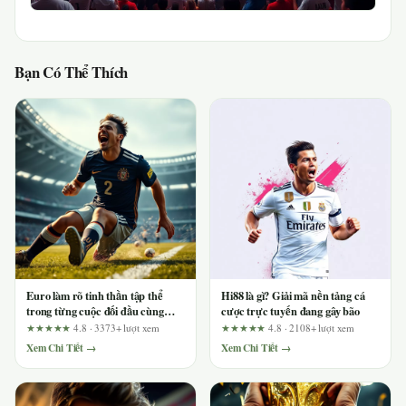
Bạn Có Thể Thích
Euro làm rõ tinh thần tập thể
Hi88 là gì? Giải mã nền tảng cá
trong từng cuộc đối đầu cùng
cược trực tuyến đang gây bão
Dabet
★★★★★
4.8 · 3373+ lượt xem
★★★★★
4.8 · 2108+ lượt xem
Xem Chi Tiết →
Xem Chi Tiết →