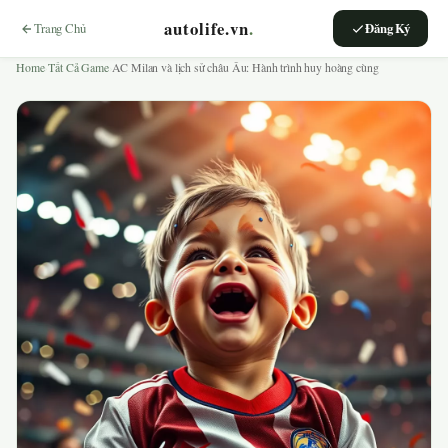
autolife.vn
.
Trang Chủ
Đăng Ký
Home
›
Tất Cả Game
›
AC Milan và lịch sử châu Âu: Hành trình huy hoàng cùng