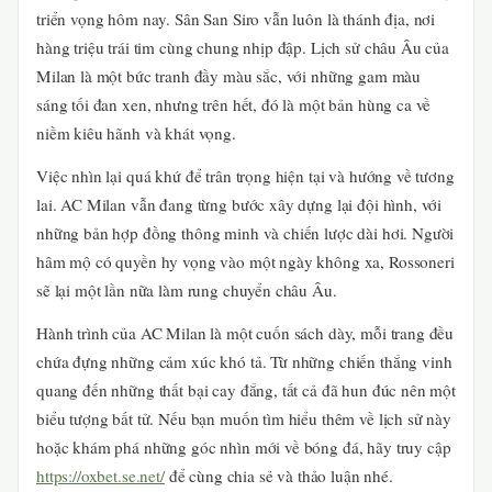
triển vọng hôm nay. Sân San Siro vẫn luôn là thánh địa, nơi
hàng triệu trái tim cùng chung nhịp đập. Lịch sử châu Âu của
Milan là một bức tranh đầy màu sắc, với những gam màu
sáng tối đan xen, nhưng trên hết, đó là một bản hùng ca về
niềm kiêu hãnh và khát vọng.
Việc nhìn lại quá khứ để trân trọng hiện tại và hướng về tương
lai. AC Milan vẫn đang từng bước xây dựng lại đội hình, với
những bản hợp đồng thông minh và chiến lược dài hơi. Người
hâm mộ có quyền hy vọng vào một ngày không xa, Rossoneri
sẽ lại một lần nữa làm rung chuyển châu Âu.
Hành trình của AC Milan là một cuốn sách dày, mỗi trang đều
chứa đựng những cảm xúc khó tả. Từ những chiến thắng vinh
quang đến những thất bại cay đắng, tất cả đã hun đúc nên một
biểu tượng bất tử. Nếu bạn muốn tìm hiểu thêm về lịch sử này
hoặc khám phá những góc nhìn mới về bóng đá, hãy truy cập
https://oxbet.se.net/
để cùng chia sẻ và thảo luận nhé.