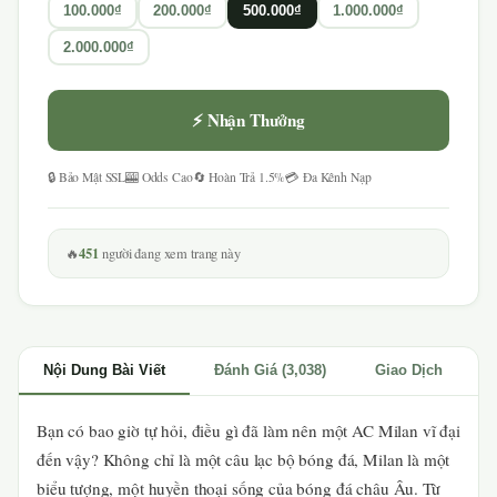
100.000₫
200.000₫
500.000₫
1.000.000₫
2.000.000₫
⚡ Nhận Thưởng
🔒 Bảo Mật SSL
🎰 Odds Cao
🔄 Hoàn Trả 1.5%
💳 Đa Kênh Nạp
451
🔥
người đang xem trang này
Nội Dung Bài Viết
Đánh Giá (3,038)
Giao Dịch
Bạn có bao giờ tự hỏi, điều gì đã làm nên một AC Milan vĩ đại
đến vậy? Không chỉ là một câu lạc bộ bóng đá, Milan là một
biểu tượng, một huyền thoại sống của bóng đá châu Âu. Từ