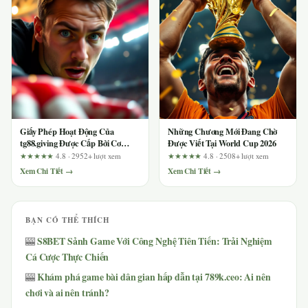
Giấy Phép Hoạt Động Của
Những Chương Mới Đang Chờ
tg88.giving Được Cấp Bởi Cơ
Được Viết Tại World Cup 2026
Quan Nào? Phân Tích Dành Cho
★★★★★
4.8 · 2952+ lượt xem
★★★★★
4.8 · 2508+ lượt xem
Người Chơi Mới
Xem Chi Tiết →
Xem Chi Tiết →
BẠN CÓ THỂ THÍCH
S8BET Sảnh Game Với Công Nghệ Tiên Tiến: Trải Nghiệm
🎰
Cá Cược Thực Chiến
Khám phá game bài dân gian hấp dẫn tại 789k.ceo: Ai nên
🎰
chơi và ai nên tránh?