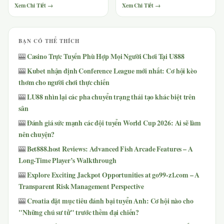
dùng
Xem Chi Tiết →
Xem Chi Tiết →
BẠN CÓ THỂ THÍCH
Casino Trực Tuyến Phù Hợp Mọi Người Chơi Tại U888
🎰
Kubet nhận định Conference League mới nhất: Cơ hội kèo
🎰
thơm cho người chơi thực chiến
LU88 nhìn lại các pha chuyển trạng thái tạo khác biệt trên
🎰
sân
Đánh giá sức mạnh các đội tuyển World Cup 2026: Ai sẽ làm
🎰
nên chuyện?
Bet888.host Reviews: Advanced Fish Arcade Features – A
🎰
Long-Time Player’s Walkthrough
Explore Exciting Jackpot Opportunities at go99-z1.com – A
🎰
Transparent Risk Management Perspective
Croatia đặt mục tiêu đánh bại tuyển Anh: Cơ hội nào cho
🎰
"Những chú sư tử" trước thềm đại chiến?