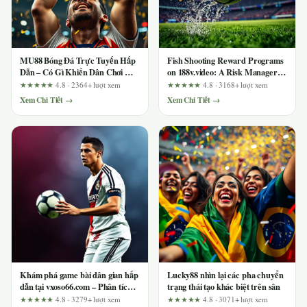
MU88 Bóng Đá Trực Tuyến Hấp
Fish Shooting Reward Programs
Dẫn – Có Gì Khiến Dân Chơi Mê
on 188v.video: A Risk Manager’s
Mẩn?
Transparency Check
★★★★★
4.8 · 2364+ lượt xem
★★★★★
4.8 · 3168+ lượt xem
Xem Chi Tiết →
Xem Chi Tiết →
Khám phá game bài dân gian hấp
Lucky88 nhìn lại các pha chuyển
dẫn tại vxoso66.com – Phân tích
trạng thái tạo khác biệt trên sân
từ góc nhìn trải nghiệm người
★★★★★
4.8 · 3279+ lượt xem
★★★★★
4.8 · 3071+ lượt xem