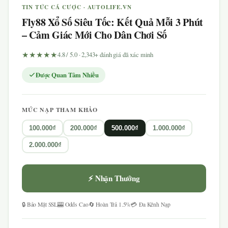
TIN TỨC CÁ CƯỢC · AUTOLIFE.VN
Fly88 Xổ Số Siêu Tốc: Kết Quả Mỗi 3 Phút
– Cảm Giác Mới Cho Dân Chơi Số
★★★★★
4.8 / 5.0 · 2,343+ đánh giá đã xác minh
Được Quan Tâm Nhiều
MỨC NẠP THAM KHẢO
100.000₫
200.000₫
500.000₫
1.000.000₫
2.000.000₫
⚡ Nhận Thưởng
🔒 Bảo Mật SSL
🎰 Odds Cao
🔄 Hoàn Trả 1.5%
💳 Đa Kênh Nạp