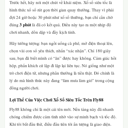
Trước hết, hãy nói một chút về khái niệm. Xổ số siêu tốc là
hình thức xổ số rút gọn thời gian quay thưởng. Thay vì phải
đợi 24 giờ hoặc 30 phút như xổ số thường, bạn chỉ cần chờ
3 phút
đúng
là đã có kết quả. Điều này tạo ra một nhịp độ
chơi nhanh, dồn dập và đầy kịch tính.
Hãy tưởng tượng: bạn ngồi uống cà phê, mở điện thoại lên,
chọn vài con số yêu thích, nhấn “xác nhận”. Chỉ 180 giây
sau, bạn đã biết mình có “ăn” được hay không. Cảm giác hồi
hộp, phấn khích cứ lặp đi lặp lại liên tục. Nó giống như một
trò chơi điện tử, nhưng phần thưởng là tiền thật. Đó chính là
lý do mà hình thức này đang “làm mưa làm gió” trong cộng
đồng người chơi.
Lợi Thế Của Việc Chơi Xổ Số Siêu Tốc Trên Fly88
Fly88 không chỉ là một cái tên mới. Nền tảng này đã nhanh
chóng chiếm được cảm tình nhờ vào sự minh bạch và tốc độ.
Khi tôi bắt đầu thử, điều đầu tiên tôi ấn tượng là giao diện.