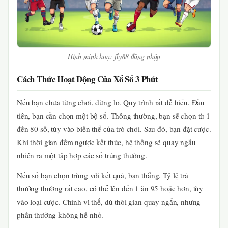
Hình minh hoạ: fly88 đăng nhập
Cách Thức Hoạt Động Của Xổ Số 3 Phút
Nếu bạn chưa từng chơi, đừng lo. Quy trình rất dễ hiểu. Đầu
tiên, bạn cần chọn một bộ số. Thông thường, bạn sẽ chọn từ 1
đến 80 số, tùy vào biến thể của trò chơi. Sau đó, bạn đặt cược.
Khi thời gian đếm ngược kết thúc, hệ thống sẽ quay ngẫu
nhiên ra một tập hợp các số trúng thưởng.
Nếu số bạn chọn trùng với kết quả, bạn thắng. Tỷ lệ trả
thưởng thường rất cao, có thể lên đến 1 ăn 95 hoặc hơn, tùy
vào loại cược. Chính vì thế, dù thời gian quay ngắn, nhưng
phần thưởng không hề nhỏ.