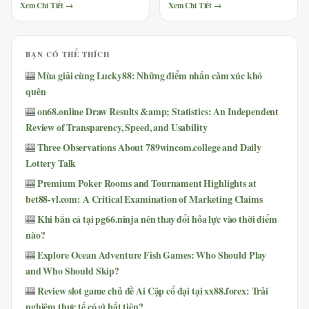
Xem Chi Tiết →
Xem Chi Tiết →
BẠN CÓ THỂ THÍCH
Mùa giải cùng Lucky88: Những điểm nhấn cảm xúc khó
🎰
quên
on68.online Draw Results &amp; Statistics: An Independent
🎰
Review of Transparency, Speed, and Usability
Three Observations About 789wincom.college and Daily
🎰
Lottery Talk
Premium Poker Rooms and Tournament Highlights at
🎰
bet88-vl.com: A Critical Examination of Marketing Claims
Khi bắn cá tại pg66.ninja nên thay đổi hỏa lực vào thời điểm
🎰
nào?
Explore Ocean Adventure Fish Games: Who Should Play
🎰
and Who Should Skip?
Review slot game chủ đề Ai Cập cổ đại tại xx88.forex: Trải
🎰
nghiệm thực tế có gì bất tiện?