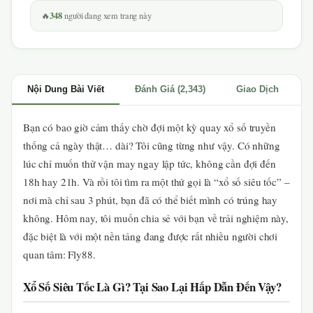
348
🔥
người đang xem trang này
Nội Dung Bài Viết
Đánh Giá (2,343)
Giao Dịch
Bạn có bao giờ cảm thấy chờ đợi một kỳ quay xổ số truyền
thống cả ngày thật… dài? Tôi cũng từng như vậy. Có những
lúc chỉ muốn thử vận may ngay lập tức, không cần đợi đến
18h hay 21h. Và rồi tôi tìm ra một thứ gọi là “xổ số siêu tốc” –
nơi mà chỉ sau 3 phút, bạn đã có thể biết mình có trúng hay
không. Hôm nay, tôi muốn chia sẻ với bạn về trải nghiệm này,
đặc biệt là với một nền tảng đang được rất nhiều người chơi
quan tâm: Fly88.
Xổ Số Siêu Tốc Là Gì? Tại Sao Lại Hấp Dẫn Đến Vậy?