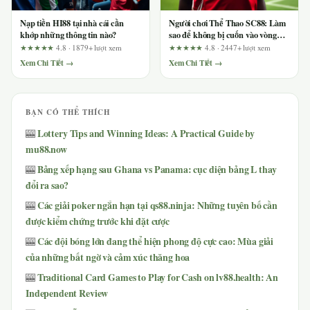
Nạp tiền HI88 tại nhà cái cần
Người chơi Thể Thao SC88: Làm
khớp những thông tin nào?
sao để không bị cuốn vào vòng
xoáy tâm lý ăn thua?
★★★★★
4.8 · 1879+ lượt xem
★★★★★
4.8 · 2447+ lượt xem
Xem Chi Tiết →
Xem Chi Tiết →
BẠN CÓ THỂ THÍCH
Lottery Tips and Winning Ideas: A Practical Guide by
🎰
mu88.now
Bảng xếp hạng sau Ghana vs Panama: cục diện bảng L thay
🎰
đổi ra sao?
Các giải poker ngắn hạn tại qs88.ninja: Những tuyên bố cần
🎰
được kiểm chứng trước khi đặt cược
Các đội bóng lớn đang thể hiện phong độ cực cao: Mùa giải
🎰
của những bất ngờ và cảm xúc thăng hoa
Traditional Card Games to Play for Cash on lv88.health: An
🎰
Independent Review