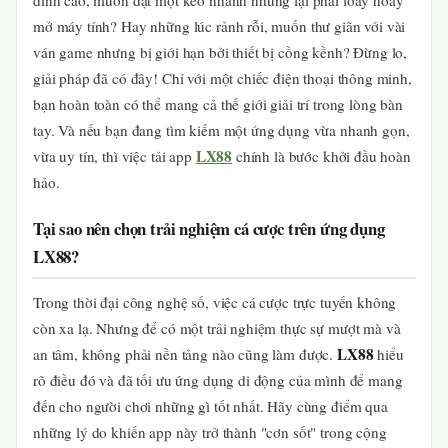
đỉnh cao, muốn đặt một kèo nhanh nhưng lại phải loay hoay
mở máy tính? Hay những lúc rảnh rỗi, muốn thư giãn với vài
ván game nhưng bị giới hạn bởi thiết bị cồng kềnh? Đừng lo,
giải pháp đã có đây! Chỉ với một chiếc điện thoại thông minh,
bạn hoàn toàn có thể mang cả thế giới giải trí trong lòng bàn
tay. Và nếu bạn đang tìm kiếm một ứng dụng vừa nhanh gọn,
LX88
vừa uy tín, thì việc tải app
chính là bước khởi đầu hoàn
hảo.
Tại sao nên chọn trải nghiệm cá cược trên ứng dụng
LX88?
Trong thời đại công nghệ số, việc cá cược trực tuyến không
còn xa lạ. Nhưng để có một trải nghiệm thực sự mượt mà và
LX88
an tâm, không phải nền tảng nào cũng làm được.
hiểu
rõ điều đó và đã tối ưu ứng dụng di động của mình để mang
đến cho người chơi những gì tốt nhất. Hãy cùng điểm qua
những lý do khiến app này trở thành "cơn sốt" trong cộng