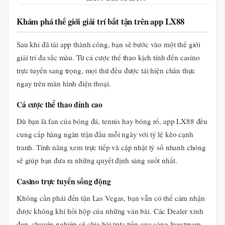
Khám phá thế giới giải trí bất tận trên app LX88
Sau khi đã tải app thành công, bạn sẽ bước vào một thế giới
giải trí đa sắc màu. Từ cá cược thể thao kịch tính đến casino
trực tuyến sang trọng, mọi thứ đều được tái hiện chân thực
ngay trên màn hình điện thoại.
Cá cược thể thao đỉnh cao
Dù bạn là fan của bóng đá, tennis hay bóng rổ, app LX88 đều
cung cấp hàng ngàn trận đấu mỗi ngày với tỷ lệ kèo cạnh
tranh. Tính năng xem trực tiếp và cập nhật tỷ số nhanh chóng
sẽ giúp bạn đưa ra những quyết định sáng suốt nhất.
Casino trực tuyến sống động
Không cần phải đến tận Las Vegas, bạn vẫn có thể cảm nhận
được không khí hồi hộp của những ván bài. Các Dealer xinh
đẹp, chuyên nghiệp sẽ chia bài trực tiếp qua sóng livestream,