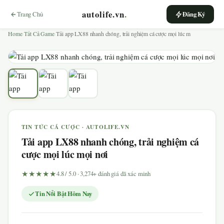
autolife.vn
.
Trang Chủ
Đăng Ký
Home
›
Tất Cả Game
›
Tải app LX88 nhanh chóng, trải nghiệm cá cược mọi lúc m
TIN TỨC CÁ CƯỢC · AUTOLIFE.VN
Tải app LX88 nhanh chóng, trải nghiệm cá
cược mọi lúc mọi nơi
★★★★★
4.8 / 5.0 · 3,274+ đánh giá đã xác minh
Tin Nổi Bật Hôm Nay