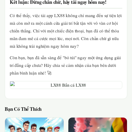
Kết luận: Đừng chần chừ, hãy tải ngay hôm nay!
Có thể thấy, việc tải app LX88 không chỉ mang đến sự tiện lợi
mà còn mở ra một cánh cửa giải trí bất tận với vô vàn cơ hội
chiến thắng. Chỉ với một chiếc điện thoại, bạn đã có thể thỏa
mãn đam mê cá cược mọi lúc, mọi nơi. Còn chần chừ gì nữa
mà không trải nghiệm ngay hôm nay?
Còn bạn, bạn đã sẵn sàng để "bỏ túi" ngay một ứng dụng giải
trí đẳng cấp chưa? Hãy chia sẻ cảm nhận của bạn bên dưới
phần bình luận nhé! 🚀
Bạn Có Thể Thích