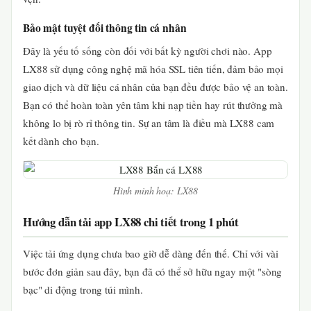
Bảo mật tuyệt đối thông tin cá nhân
Đây là yếu tố sống còn đối với bất kỳ người chơi nào. App
LX88 sử dụng công nghệ mã hóa SSL tiên tiến, đảm bảo mọi
giao dịch và dữ liệu cá nhân của bạn đều được bảo vệ an toàn.
Bạn có thể hoàn toàn yên tâm khi nạp tiền hay rút thưởng mà
không lo bị rò rỉ thông tin. Sự an tâm là điều mà LX88 cam
kết dành cho bạn.
Hình minh hoạ: LX88
Hướng dẫn tải app LX88 chi tiết trong 1 phút
Việc tải ứng dụng chưa bao giờ dễ dàng đến thế. Chỉ với vài
bước đơn giản sau đây, bạn đã có thể sở hữu ngay một "sòng
bạc" di động trong túi mình.