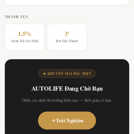
THÀNH TỰU
1.5%
3'
Hoàn Trả Cao Nhất
Rút Tiền Nhanh
🔥 KHUYẾN MÃI ĐẶC BIỆT
AUTOLIFE Đang Chờ Bạn
Odds cao nhất thị trường hiện nay — thời gian có hạn.
Trải Nghiệm