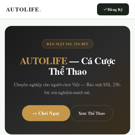
AUTOLIFE
.
Đăng Ký
BẢO MẬT SSL 256-BIT
AUTOLIFE
— Cá Cược
Thể Thao
Chuyên nghiệp cho người chơi Việt — Bảo mật SSL 256-
bit, trải nghiệm mượt mà.
→ Chơi Ngay
Xem Thể Thao