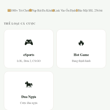
🎰
🏦
🌐
🔒
1000+ Trò Chơi
Nạp Rút Đa Kênh
Link Vào Ổn Định
Bảo Mật SSL 256-bit
THỂ LOẠI CÁ CƯỢC
🎮
🔥
eSports
Hot Game
LOL, Dota 2, CS:GO
Đang thịnh hành
🐎
Đua Ngựa
Cược đua ngựa