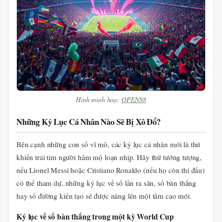
Hình minh hoạ:
OPEN88
Những Kỷ Lục Cá Nhân Nào Sẽ Bị Xô Đổ?
Bên cạnh những con số vĩ mô, các kỷ lục cá nhân mới là thứ
khiến trái tim người hâm mộ loạn nhịp. Hãy thử tưởng tượng,
nếu Lionel Messi hoặc Cristiano Ronaldo (nếu họ còn thi đấu)
có thể tham dự, những kỷ lục về số lần ra sân, số bàn thắng
hay số đường kiến tạo sẽ được nâng lên một tầm cao mới.
Kỷ lục về số bàn thắng trong một kỳ World Cup