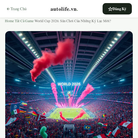
autolife.vn
.
Trang Chủ
Đăng Ký
Home
›
Tất Cả Game
›
World Cup 2026: Sân Chơi Của Những Kỷ Lục Mới?