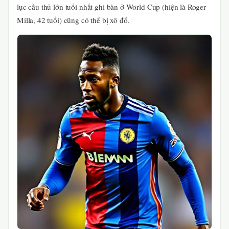
lục cầu thủ lớn tuổi nhất ghi bàn ở World Cup (hiện là Roger
Milla, 42 tuổi) cũng có thể bị xô đổ.