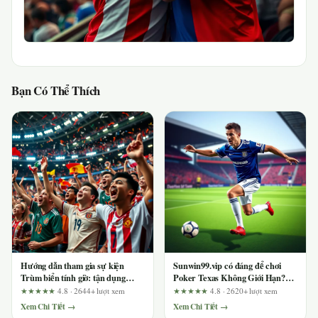
Bạn Có Thể Thích
Hướng dẫn tham gia sự kiện
Sunwin99.vip có đáng để chơi
Trùm biển tính giờ: tận dụng
Poker Texas Không Giới Hạn?
nhiệm vụ chiến thuật ngắn hạn
Kiểm định theo năm tiêu chí rủi
★★★★★
4.8 · 2644+ lượt xem
★★★★★
4.8 · 2620+ lượt xem
tại 789WIN
ro
Xem Chi Tiết →
Xem Chi Tiết →