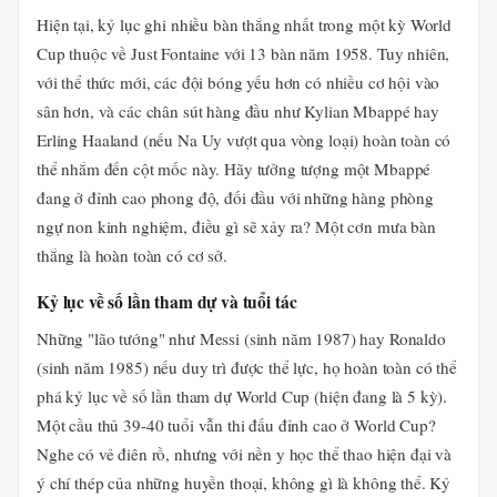
Hiện tại, kỷ lục ghi nhiều bàn thắng nhất trong một kỳ World
Cup thuộc về Just Fontaine với 13 bàn năm 1958. Tuy nhiên,
với thể thức mới, các đội bóng yếu hơn có nhiều cơ hội vào
sân hơn, và các chân sút hàng đầu như Kylian Mbappé hay
Erling Haaland (nếu Na Uy vượt qua vòng loại) hoàn toàn có
thể nhắm đến cột mốc này. Hãy tưởng tượng một Mbappé
đang ở đỉnh cao phong độ, đối đầu với những hàng phòng
ngự non kinh nghiệm, điều gì sẽ xảy ra? Một cơn mưa bàn
thắng là hoàn toàn có cơ sở.
Kỷ lục về số lần tham dự và tuổi tác
Những "lão tướng" như Messi (sinh năm 1987) hay Ronaldo
(sinh năm 1985) nếu duy trì được thể lực, họ hoàn toàn có thể
phá kỷ lục về số lần tham dự World Cup (hiện đang là 5 kỳ).
Một cầu thủ 39-40 tuổi vẫn thi đấu đỉnh cao ở World Cup?
Nghe có vẻ điên rồ, nhưng với nền y học thể thao hiện đại và
ý chí thép của những huyền thoại, không gì là không thể. Kỷ