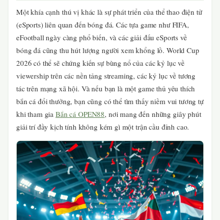
Một khía cạnh thú vị khác là sự phát triển của thể thao điện tử
(eSports) liên quan đến bóng đá. Các tựa game như FIFA,
eFootball ngày càng phổ biến, và các giải đấu eSports về
bóng đá cũng thu hút lượng người xem khổng lồ. World Cup
2026 có thể sẽ chứng kiến sự bùng nổ của các kỷ lục về
viewership trên các nền tảng streaming, các kỷ lục về tương
tác trên mạng xã hội. Và nếu bạn là một game thủ yêu thích
bắn cá đổi thưởng, bạn cũng có thể tìm thấy niềm vui tương tự
khi tham gia
Bắn cá OPEN88
, nơi mang đến những giây phút
giải trí đầy kịch tính không kém gì một trận cầu đỉnh cao.