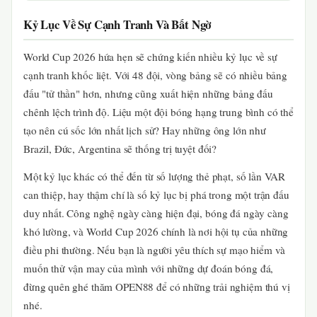
Kỷ Lục Về Sự Cạnh Tranh Và Bất Ngờ
World Cup 2026 hứa hẹn sẽ chứng kiến nhiều kỷ lục về sự
cạnh tranh khốc liệt. Với 48 đội, vòng bảng sẽ có nhiều bảng
đấu "tử thần" hơn, nhưng cũng xuất hiện những bảng đấu
chênh lệch trình độ. Liệu một đội bóng hạng trung bình có thể
tạo nên cú sốc lớn nhất lịch sử? Hay những ông lớn như
Brazil, Đức, Argentina sẽ thống trị tuyệt đối?
Một kỷ lục khác có thể đến từ số lượng thẻ phạt, số lần VAR
can thiệp, hay thậm chí là số kỷ lục bị phá trong một trận đấu
duy nhất. Công nghệ ngày càng hiện đại, bóng đá ngày càng
khó lường, và World Cup 2026 chính là nơi hội tụ của những
điều phi thường. Nếu bạn là người yêu thích sự mạo hiểm và
muốn thử vận may của mình với những dự đoán bóng đá,
đừng quên ghé thăm OPEN88 để có những trải nghiệm thú vị
nhé.